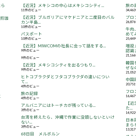
たら
【近況】メキシコの中心はメキシコシティ...
旅の
11件のビュー
34,4
【近況】ブルガリアにマケドニアと二度目のバル
プロ
焙煎珈
カン半島...
26,8
10件のビュー
牛肉
パスポート
めてみ
10件のビュー
25,4
【近況】MIWCOMの社長に会って話をする...
増設
9件のビュー
認識さ
21,1
9件のビュー
韓国
【近況】メキシコシティを出るつもり...
ぜなの
9件のビュー
21,0
ヒトコブラクダとフタコブラクダの違いについ
中国
て...
20,7
4件のビュー
フロ
旅の記録
16,4
と
4件のビュー
【近況
アルバニアにはトーチカが残っている...
た...
3件のビュー
14,9
台湾を終えたら、沖縄で作業に没頭しないといけ
日本
ない...
まらな
3件のビュー
13,3
68日目 メルボルン