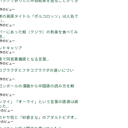
パックで折りたたみ自転車を送ることができ
18件のビュー
豚の英語タイトル「ポルコロッソ」は人名で
..
60件のビュー
パーにあった鯨（クジラ）の刺身を食べてみ
..
26件のビュー
ントキャリア
67件のビュー
語で同音異義語となる言葉...
05件のビュー
コブラクダとフタコブラクダの違いについ
21件のビュー
ゴンボールの漫画から中国語の読み方を解
05件のビュー
ンマイ」「オーライ」という言葉の語源は英
た...
3件のビュー
のドヤ街と「紗倉まな」のアダルトビデオ...
6件のビュー