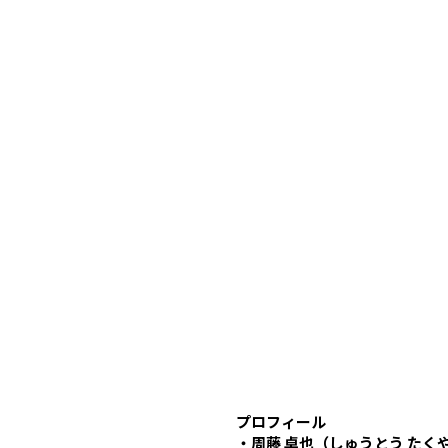
プロフィール
・周藤 卓也（しゅうとう たく