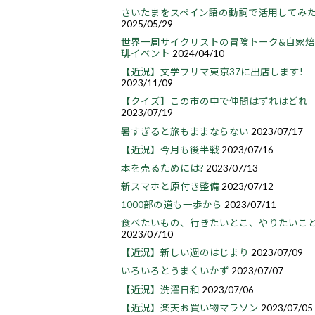
さいたまをスペイン語の動詞で活用してみ
2025/05/29
世界一周サイクリストの冒険トーク&自家
琲イベント
2024/04/10
【近況】文学フリマ東京37に出店します!
2023/11/09
【クイズ】この市の中で仲間はずれはどれ
2023/07/19
暑すぎると旅もままならない
2023/07/17
【近況】今月も後半戦
2023/07/16
本を売るためには?
2023/07/13
新スマホと原付き整備
2023/07/12
1000部の道も一歩から
2023/07/11
食べたいもの、行きたいとこ、やりたいこ
2023/07/10
【近況】新しい週のはじまり
2023/07/09
いろいろとうまくいかず
2023/07/07
【近況】洗濯日和
2023/07/06
【近況】楽天お買い物マラソン
2023/07/05