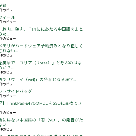
記録
63件のビュー
フィール
76件のビュー
、豚肉、鶏肉、羊肉ににあたる中国語をまと
た...
49件のビュー
メモリがハードウェア予約済みとなり正しく
れない...
66件のビュー
を英語で「コリア（Korea）」と呼ぶのはな
か？...
52件のビュー
語で「ウェイ（wei)」の発音となる漢字...
51件のビュー
ントサイドバッグ
67件のビュー
】ThinkPad-E470のHDDをSSDに交換でき
22件のビュー
語にはない中国語の「雨（yu）」の発音がた
い...
17件のビュー