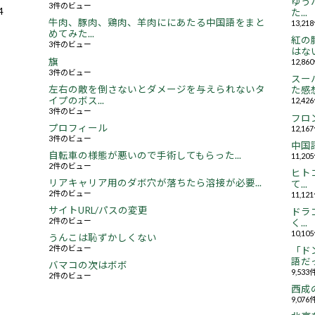
ゆう
3件のビュー
4
た...
牛肉、豚肉、鶏肉、羊肉ににあたる中国語をまと
13,2
めてみた...
紅の
3件のビュー
はない.
旗
12,8
3件のビュー
スー
左右の敵を倒さないとダメージを与えられないタ
た感想.
イプのボス...
12,4
3件のビュー
フロ
プロフィール
12,1
3件のビュー
中国
自転車の様態が悪いので手術してもらった...
11,2
2件のビュー
ヒト
リアキャリア用のダボ穴が落ちたら溶接が必要...
て...
2件のビュー
11,1
サイトURL/パスの変更
ドラ
2件のビュー
く...
10,1
うんこは恥ずかしくない
2件のビュー
「ド
語だっ
バマコの次はボボ
9,53
2件のビュー
西成
9,07