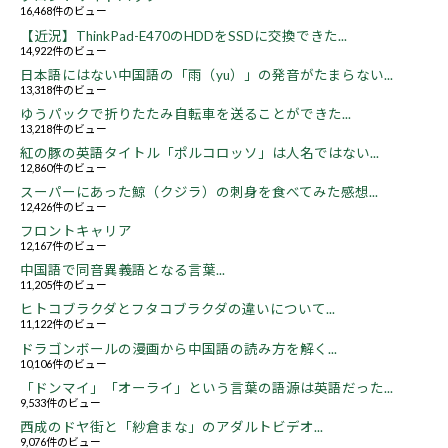
16,468件のビュー
【近況】ThinkPad-E470のHDDをSSDに交換できた...
14,922件のビュー
日本語にはない中国語の「雨（yu）」の発音がたまらない...
13,318件のビュー
ゆうパックで折りたたみ自転車を送ることができた...
13,218件のビュー
紅の豚の英語タイトル「ポルコロッソ」は人名ではない...
12,860件のビュー
スーパーにあった鯨（クジラ）の刺身を食べてみた感想...
12,426件のビュー
フロントキャリア
12,167件のビュー
中国語で同音異義語となる言葉...
11,205件のビュー
ヒトコブラクダとフタコブラクダの違いについて...
11,122件のビュー
ドラゴンボールの漫画から中国語の読み方を解く...
10,106件のビュー
「ドンマイ」「オーライ」という言葉の語源は英語だった...
9,533件のビュー
西成のドヤ街と「紗倉まな」のアダルトビデオ...
9,076件のビュー