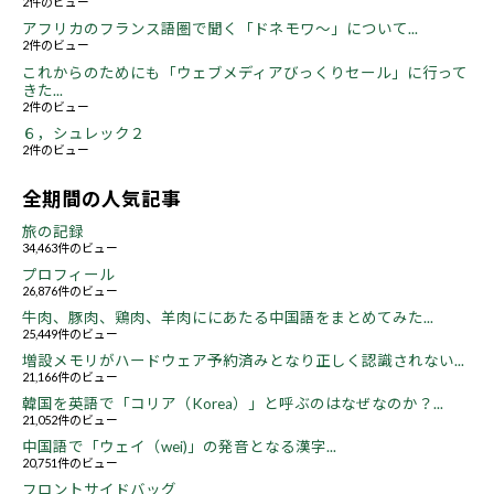
2件のビュー
アフリカのフランス語圏で聞く「ドネモワ～」について...
2件のビュー
これからのためにも「ウェブメディアびっくりセール」に行って
きた...
2件のビュー
６，シュレック２
2件のビュー
全期間の人気記事
旅の記録
34,463件のビュー
プロフィール
26,876件のビュー
牛肉、豚肉、鶏肉、羊肉ににあたる中国語をまとめてみた...
25,449件のビュー
増設メモリがハードウェア予約済みとなり正しく認識されない...
21,166件のビュー
韓国を英語で「コリア（Korea）」と呼ぶのはなぜなのか？...
21,052件のビュー
中国語で「ウェイ（wei)」の発音となる漢字...
20,751件のビュー
フロントサイドバッグ