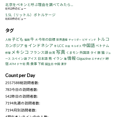
北京をペキンと呼ぶ理由を調べてみたら...
8,952件のビュー
1.5L（リットル）ボトルケージ
8,833件のビュー
タグ
トルコ
子ども
牛
今年の目標
人物
世界遺産
福岡
犬
チャリダー
ビザ
インド
インドネシア
中国語
カンボジア
LCC
ベトナム
雪
羊
お金
キルギス
写真
メキシコ
フランス語
猫
くまモン
外国語
タイ
豚
台湾
ジュ
修理
情報
Gigazine
熊
イラン
峠
アイス
日本語
ース
スペイン語
海
エチオピア
宿
鳥
食事
下痢
ATM
ドヤ街
誕生日
中国
漢字
Count per Day
2557588
総訪問者数:
783
今日の訪問者数:
542
昨日の訪問者数:
7194
先週の訪問者数:
7194
月別訪問者数:
4
現在オンライン中の人数: