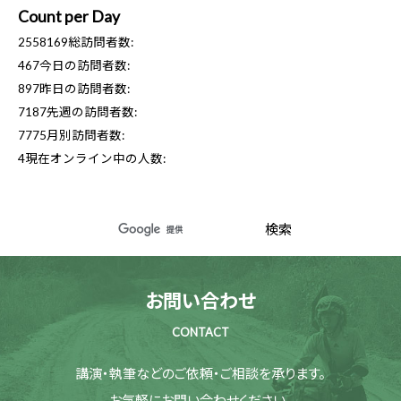
Count per Day
2558169
総訪問者数:
467
今日の訪問者数:
897
昨日の訪問者数:
7187
先週の訪問者数:
7775
月別訪問者数:
4
現在オンライン中の人数:
お問い合わせ
CONTACT
講演・執筆などのご依頼・ご相談を承ります。
お気軽にお問い合わせください。