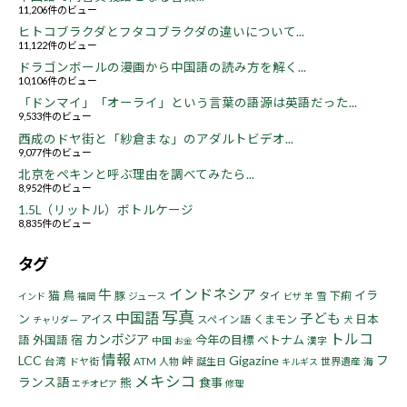
11,206件のビュー
ヒトコブラクダとフタコブラクダの違いについて...
11,122件のビュー
ドラゴンボールの漫画から中国語の読み方を解く...
10,106件のビュー
「ドンマイ」「オーライ」という言葉の語源は英語だった...
9,533件のビュー
西成のドヤ街と「紗倉まな」のアダルトビデオ...
9,077件のビュー
北京をペキンと呼ぶ理由を調べてみたら...
8,952件のビュー
1.5L（リットル）ボトルケージ
8,835件のビュー
タグ
インドネシア
牛
猫
鳥
イラ
豚
タイ
下痢
ジュース
雪
インド
福岡
ビザ
羊
写真
中国語
子ども
ン
アイス
くまモン
日本
スペイン語
チャリダー
犬
トルコ
カンボジア
宿
今年の目標
ベトナム
語
外国語
中国
漢字
お金
情報
LCC
Gigazine
フ
峠
台湾
ドヤ街
ATM
人物
誕生日
世界遺産
海
キルギス
メキシコ
ランス語
熊
食事
エチオピア
修理