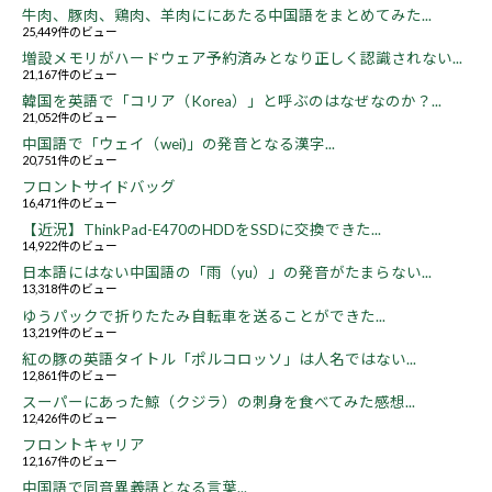
牛肉、豚肉、鶏肉、羊肉ににあたる中国語をまとめてみた...
25,449件のビュー
増設メモリがハードウェア予約済みとなり正しく認識されない...
21,167件のビュー
韓国を英語で「コリア（Korea）」と呼ぶのはなぜなのか？...
21,052件のビュー
中国語で「ウェイ（wei)」の発音となる漢字...
20,751件のビュー
フロントサイドバッグ
16,471件のビュー
【近況】ThinkPad-E470のHDDをSSDに交換できた...
14,922件のビュー
日本語にはない中国語の「雨（yu）」の発音がたまらない...
13,318件のビュー
ゆうパックで折りたたみ自転車を送ることができた...
13,219件のビュー
紅の豚の英語タイトル「ポルコロッソ」は人名ではない...
12,861件のビュー
スーパーにあった鯨（クジラ）の刺身を食べてみた感想...
12,426件のビュー
フロントキャリア
12,167件のビュー
中国語で同音異義語となる言葉...