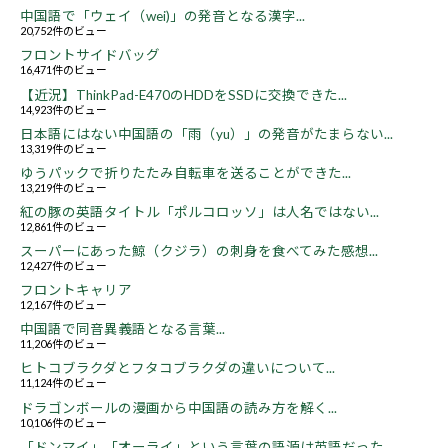
中国語で「ウェイ（wei)」の発音となる漢字...
20,752件のビュー
フロントサイドバッグ
16,471件のビュー
【近況】ThinkPad-E470のHDDをSSDに交換できた...
14,923件のビュー
日本語にはない中国語の「雨（yu）」の発音がたまらない...
13,319件のビュー
ゆうパックで折りたたみ自転車を送ることができた...
13,219件のビュー
紅の豚の英語タイトル「ポルコロッソ」は人名ではない...
12,861件のビュー
スーパーにあった鯨（クジラ）の刺身を食べてみた感想...
12,427件のビュー
フロントキャリア
12,167件のビュー
中国語で同音異義語となる言葉...
11,206件のビュー
ヒトコブラクダとフタコブラクダの違いについて...
11,124件のビュー
ドラゴンボールの漫画から中国語の読み方を解く...
10,106件のビュー
「ドンマイ」「オーライ」という言葉の語源は英語だった...