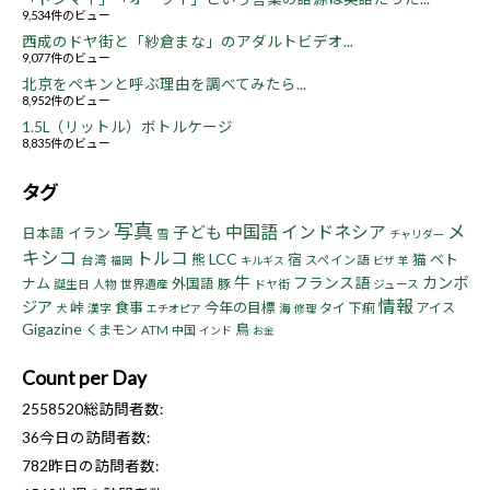
9,534件のビュー
西成のドヤ街と「紗倉まな」のアダルトビデオ...
9,077件のビュー
北京をペキンと呼ぶ理由を調べてみたら...
8,952件のビュー
1.5L（リットル）ボトルケージ
8,835件のビュー
タグ
写真
中国語
インドネシア
メ
子ども
イラン
日本語
雪
チャリダー
キシコ
トルコ
LCC
熊
宿
猫
ベト
台湾
スペイン語
福岡
キルギス
ビザ
羊
牛
フランス語
カンボ
ナム
外国語
豚
誕生日
人物
世界遺産
ドヤ街
ジュース
情報
ジア
峠
食事
今年の目標
タイ
下痢
アイス
漢字
海
犬
エチオピア
修理
Gigazine
鳥
くまモン
ATM
中国
インド
お金
Count per Day
2558520
総訪問者数:
36
今日の訪問者数:
782
昨日の訪問者数: