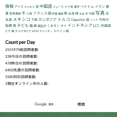
情報
中国語
ベトナム
イラン
食
アイス
雪
ジュース
ドヤ街
漢字
キルギス
写真
牛
フランス語
事
熊
峠
日
世界遺産
人物
台湾
中国
修理
福岡
お金
羊
メキシコ
トルコ
カンボジア
Gigazine
宿
今年の
本語
下痢
インド
インドネシア
子ども
LCC
目標
鳥
猫
豚
くまモン
タイ
外国語
誕生日
海
ATM
スペイン語
ビザ
犬
エチオピア
チャリダー
Count per Day
2555974
総訪問者数:
238
今日の訪問者数:
478
昨日の訪問者数:
6403
先週の訪問者数:
5580
月別訪問者数:
3
現在オンライン中の人数: