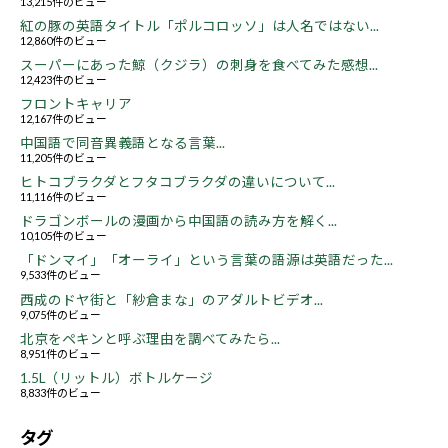
13,215件のビュー
紅の豚の英語タイトル「ポルコロッソ」は人名ではない...
12,860件のビュー
スーパーにあった鯨（クジラ）の刺身を食べてみた感想...
12,423件のビュー
フロントキャリア
12,167件のビュー
中国語で同音異義語となる言葉...
11,205件のビュー
ヒトコブラクダとフタコブラクダの違いについて...
11,116件のビュー
ドラゴンボールの漫画から中国語の読み方を解く...
10,105件のビュー
「ドンマイ」「オーライ」という言葉の語源は英語だった...
9,533件のビュー
西成のドヤ街と「紗倉まな」のアダルトビデオ...
9,075件のビュー
北京をペキンと呼ぶ理由を調べてみたら...
8,951件のビュー
1.5L（リットル）ボトルケージ
8,833件のビュー
タグ