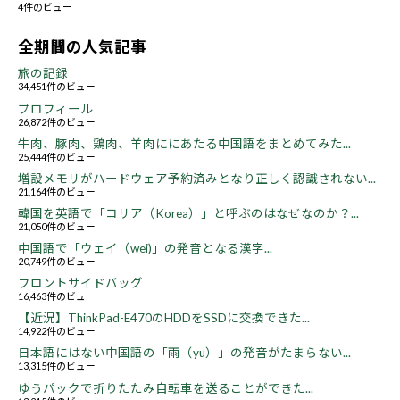
4件のビュー
全期間の人気記事
旅の記録
34,451件のビュー
プロフィール
26,872件のビュー
牛肉、豚肉、鶏肉、羊肉ににあたる中国語をまとめてみた...
25,444件のビュー
増設メモリがハードウェア予約済みとなり正しく認識されない...
21,164件のビュー
韓国を英語で「コリア（Korea）」と呼ぶのはなぜなのか？...
21,050件のビュー
中国語で「ウェイ（wei)」の発音となる漢字...
20,749件のビュー
フロントサイドバッグ
16,463件のビュー
【近況】ThinkPad-E470のHDDをSSDに交換できた...
14,922件のビュー
日本語にはない中国語の「雨（yu）」の発音がたまらない...
13,315件のビュー
ゆうパックで折りたたみ自転車を送ることができた...