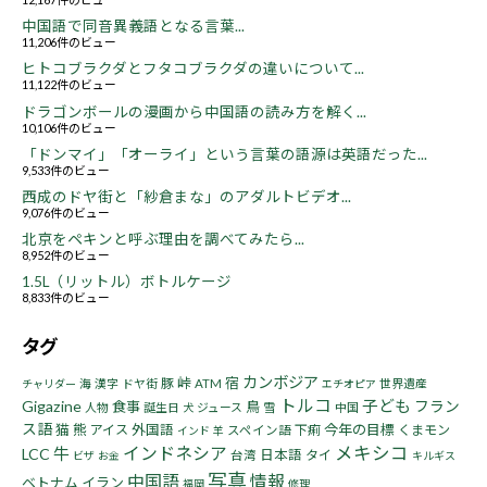
中国語で同音異義語となる言葉...
11,206件のビュー
ヒトコブラクダとフタコブラクダの違いについて...
11,122件のビュー
ドラゴンボールの漫画から中国語の読み方を解く...
10,106件のビュー
「ドンマイ」「オーライ」という言葉の語源は英語だった...
9,533件のビュー
西成のドヤ街と「紗倉まな」のアダルトビデオ...
9,076件のビュー
北京をペキンと呼ぶ理由を調べてみたら...
8,952件のビュー
1.5L（リットル）ボトルケージ
8,833件のビュー
タグ
カンボジア
峠
宿
豚
海
漢字
ドヤ街
ATM
世界遺産
チャリダー
エチオピア
トルコ
子ども
Gigazine
フラン
食事
鳥
人物
誕生日
ジュース
雪
中国
犬
ス語
猫
熊
今年の目標
アイス
外国語
下痢
くまモン
スペイン語
インド
羊
インドネシア
メキシコ
牛
LCC
日本語
タイ
台湾
ビザ
お金
キルギス
写真
中国語
情報
ベトナム
イラン
福岡
修理