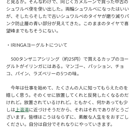
と見るか。そんなわけで、同じくカメルーンで買った中古の
シュワルベ使を使い出した。両輪シュワルベになったはいい
が、そしたらそしたで古いシュワルベのタイヤが磨り減りパ
ンク防止層の青い部分が見えてきた。このままのタイヤで喜
望峰までもちそうにない。
・IRINGAヨーグルトについて
500タンザニアシリング（約25円）で買えるカップのヨー
グルトがイリンガにはある。マンゴー、パッション、チョ
コ、パイン、ラズベリーの5つの味。
今年は仕事を始めて、たくさんの人に知ってもらえたのを
嬉しく思う。そのくせに放置してくれと反発したくなるのだ
けれど。放置されているけれど。ともかく、何かあっても少
しは
上温湯
に近づけそうだから、それはそれでありがとうご
ざいます。皆様はこうはならずに、素敵な人生ををおすごし
ください。自分は自分でそれなりにやっていきます。