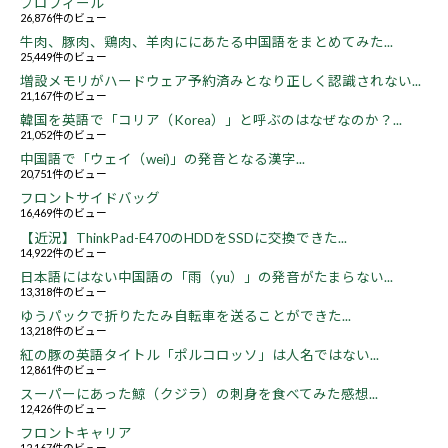
プロフィール
26,876件のビュー
牛肉、豚肉、鶏肉、羊肉ににあたる中国語をまとめてみた...
25,449件のビュー
増設メモリがハードウェア予約済みとなり正しく認識されない...
21,167件のビュー
韓国を英語で「コリア（Korea）」と呼ぶのはなぜなのか？...
21,052件のビュー
中国語で「ウェイ（wei)」の発音となる漢字...
20,751件のビュー
フロントサイドバッグ
16,469件のビュー
【近況】ThinkPad-E470のHDDをSSDに交換できた...
14,922件のビュー
日本語にはない中国語の「雨（yu）」の発音がたまらない...
13,318件のビュー
ゆうパックで折りたたみ自転車を送ることができた...
13,218件のビュー
紅の豚の英語タイトル「ポルコロッソ」は人名ではない...
12,861件のビュー
スーパーにあった鯨（クジラ）の刺身を食べてみた感想...
12,426件のビュー
フロントキャリア
12,167件のビュー