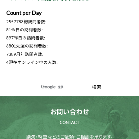
Count per Day
2557783
総訪問者数:
81
今日の訪問者数:
897
昨日の訪問者数:
6801
先週の訪問者数:
7389
月別訪問者数:
4
現在オンライン中の人数:
お問い合わせ
CONTACT
講演・執筆などのご依頼・ご相談を承ります。