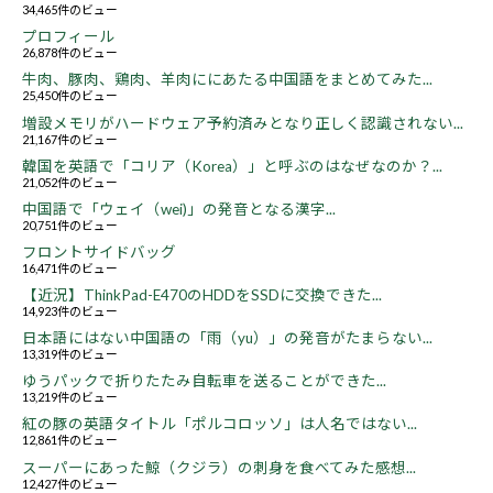
34,465件のビュー
プロフィール
26,878件のビュー
牛肉、豚肉、鶏肉、羊肉ににあたる中国語をまとめてみた...
25,450件のビュー
増設メモリがハードウェア予約済みとなり正しく認識されない...
21,167件のビュー
韓国を英語で「コリア（Korea）」と呼ぶのはなぜなのか？...
21,052件のビュー
中国語で「ウェイ（wei)」の発音となる漢字...
20,751件のビュー
フロントサイドバッグ
16,471件のビュー
【近況】ThinkPad-E470のHDDをSSDに交換できた...
14,923件のビュー
日本語にはない中国語の「雨（yu）」の発音がたまらない...
13,319件のビュー
ゆうパックで折りたたみ自転車を送ることができた...
13,219件のビュー
紅の豚の英語タイトル「ポルコロッソ」は人名ではない...
12,861件のビュー
スーパーにあった鯨（クジラ）の刺身を食べてみた感想...
12,427件のビュー