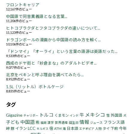
フロントキャリア
12,167件のビュー
中国語で同音異義語となる言葉...
11,206件のビュー
ヒトコブラクダとフタコブラクダの違いについて...
11,123件のビュー
ドラゴンボールの漫画から中国語の読み方を解く...
10,106件のビュー
「ドンマイ」「オーライ」という言葉の語源は英語だった...
9,533件のビュー
西成のドヤ街と「紗倉まな」のアダルトビデオ...
9,077件のビュー
北京をペキンと呼ぶ理由を調べてみたら...
8,952件のビュー
1.5L（リットル）ボトルケージ
8,835件のビュー
タグ
トルコ
メキシコ
牛
Gigazine
くまモン
外国語
雪
チャリダー
インド
犬
中国語
情報
子ども
フランス語
熊
漢字
世界遺産
誕生日
ジュース
福岡
LCC
峠
イラン
宿
今年
豚
日本語
タイ
下痢
ATM
海
人物
キルギス
エチオピア