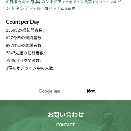
写真
イ
カンボジア
の目標
食事
アイス
台湾
ドヤ街
スペイン語
羊
お金
ンドネシア
鳥
ベトナム
猫
中国
ビザ
修理
Count per Day
2558329
総訪問者数:
627
今日の訪問者数:
897
昨日の訪問者数:
7347
先週の訪問者数:
7935
月別訪問者数:
3
現在オンライン中の人数:
お問い合わせ
CONTACT