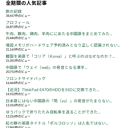
全期間の人気記事
旅の記録
34,457件のビュー
プロフィール
26,872件のビュー
牛肉、豚肉、鶏肉、羊肉ににあたる中国語をまとめてみた...
25,446件のビュー
増設メモリがハードウェア予約済みとなり正しく認識されない...
21,165件のビュー
韓国を英語で「コリア（Korea）」と呼ぶのはなぜなのか？...
21,051件のビュー
中国語で「ウェイ（wei)」の発音となる漢字...
20,751件のビュー
フロントサイドバッグ
16,464件のビュー
【近況】ThinkPad-E470のHDDをSSDに交換できた...
14,922件のビュー
日本語にはない中国語の「雨（yu）」の発音がたまらない...
13,316件のビュー
ゆうパックで折りたたみ自転車を送ることができた...
13,216件のビュー
紅の豚の英語タイトル「ポルコロッソ」は人名ではない...
12,860件のビュー