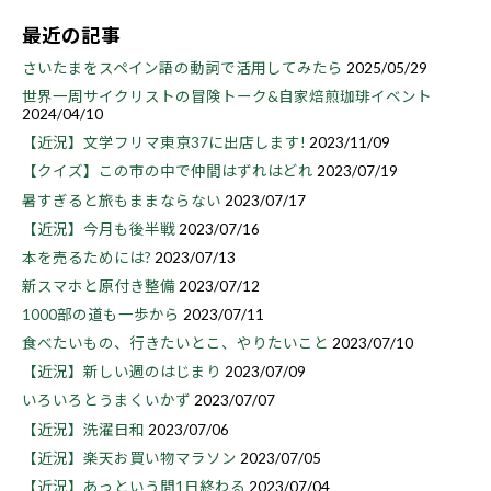
最近の記事
さいたまをスペイン語の動詞で活用してみたら
2025/05/29
世界一周サイクリストの冒険トーク&自家焙煎珈琲イベント
2024/04/10
【近況】文学フリマ東京37に出店します!
2023/11/09
【クイズ】この市の中で仲間はずれはどれ
2023/07/19
暑すぎると旅もままならない
2023/07/17
【近況】今月も後半戦
2023/07/16
本を売るためには?
2023/07/13
新スマホと原付き整備
2023/07/12
1000部の道も一歩から
2023/07/11
食べたいもの、行きたいとこ、やりたいこと
2023/07/10
【近況】新しい週のはじまり
2023/07/09
いろいろとうまくいかず
2023/07/07
【近況】洗濯日和
2023/07/06
【近況】楽天お買い物マラソン
2023/07/05
【近況】あっという間1日終わる
2023/07/04