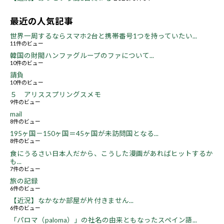
最近の人気記事
世界一周するならスマホ2台と携帯番号1つを持っていたい...
11件のビュー
韓国の財閥ハンファグループのファについて...
10件のビュー
請負
10件のビュー
５ アリススプリングスメモ
9件のビュー
mail
8件のビュー
195ヶ国－150ヶ国＝45ヶ国が未訪問国となる...
8件のビュー
食にうるさい日本人だから、こうした漫画があればヒットするか
も...
7件のビュー
旅の記録
6件のビュー
【近況】なかなか部屋が片付きません...
6件のビュー
「パロマ（paloma）」の社名の由来ともなったスペイン語...