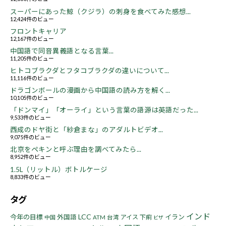
スーパーにあった鯨（クジラ）の刺身を食べてみた感想...
12,424件のビュー
フロントキャリア
12,167件のビュー
中国語で同音異義語となる言葉...
11,205件のビュー
ヒトコブラクダとフタコブラクダの違いについて...
11,116件のビュー
ドラゴンボールの漫画から中国語の読み方を解く...
10,105件のビュー
「ドンマイ」「オーライ」という言葉の語源は英語だった...
9,533件のビュー
西成のドヤ街と「紗倉まな」のアダルトビデオ...
9,075件のビュー
北京をペキンと呼ぶ理由を調べてみたら...
8,952件のビュー
1.5L（リットル）ボトルケージ
8,833件のビュー
タグ
インド
LCC
今年の目標
イラン
外国語
アイス
下痢
中国
ATM
台湾
ビザ