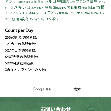
ネシア
トルコ
中国語
牛
フランス語
海
雪
人物
福岡
キルギス
羊
チャリ
メキシコ
情報
Gigazine
峠
鳥
食事
猫
豚
誕生日
ダー
犬
エチオピア
修理
子ども
ベトナム
タイ
日本語
くま
ジュース
世界遺産
漢字
ドヤ街
インド
お金
写真
カンボジア
宿
熊
モン
スペイン語
Count per Day
2556384
総訪問者数:
121
今日の訪問者数:
527
昨日の訪問者数:
6407
先週の訪問者数:
5990
月別訪問者数:
3
現在オンライン中の人数:
お問い合わせ