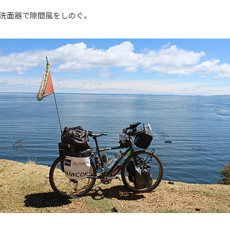
洗面器で隙間風をしのぐ。