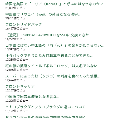
韓国を英語で「コリア（Korea）」と呼ぶのはなぜなのか？...
21,052件のビュー
中国語で「ウェイ（wei)」の発音となる漢字...
20,751件のビュー
フロントサイドバッグ
16,467件のビュー
【近況】ThinkPad-E470のHDDをSSDに交換できた...
14,922件のビュー
日本語にはない中国語の「雨（yu）」の発音がたまらない...
13,317件のビュー
ゆうパックで折りたたみ自転車を送ることができた...
13,218件のビュー
紅の豚の英語タイトル「ポルコロッソ」は人名ではない...
12,860件のビュー
スーパーにあった鯨（クジラ）の刺身を食べてみた感想...
12,426件のビュー
フロントキャリア
12,167件のビュー
中国語で同音異義語となる言葉...
11,205件のビュー
ヒトコブラクダとフタコブラクダの違いについて...
11,122件のビュー
ドラゴンボールの漫画から中国語の読み方を解く...