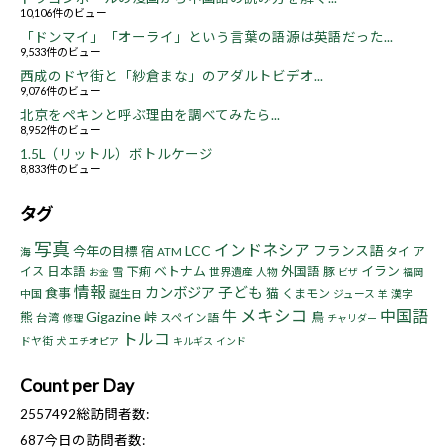
10,106件のビュー
「ドンマイ」「オーライ」という言葉の語源は英語だった...
9,533件のビュー
西成のドヤ街と「紗倉まな」のアダルトビデオ...
9,076件のビュー
北京をペキンと呼ぶ理由を調べてみたら...
8,952件のビュー
1.5L（リットル）ボトルケージ
8,833件のビュー
タグ
写真
インドネシア
LCC
フランス語
今年の目標
宿
タイ
ア
海
ATM
ベトナム
イラン
イス
日本語
下痢
外国語
豚
雪
世界遺産
人物
お金
ビザ
福岡
情報
子ども
カンボジア
食事
猫
くまモン
中国
誕生日
ジュース
漢字
羊
メキシコ
中国語
牛
Gigazine
熊
峠
鳥
台湾
スペイン語
修理
チャリダー
トルコ
ドヤ街
犬
エチオピア
キルギス
インド
Count per Day
2557492
総訪問者数:
687
今日の訪問者数: