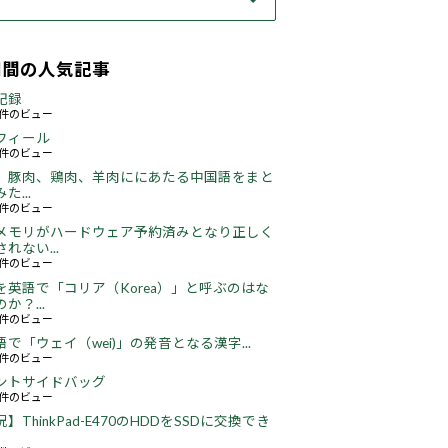
期間の人気記事
記録
63件のビュー
フィール
76件のビュー
、豚肉、鶏肉、羊肉ににあたる中国語をまと
た...
49件のビュー
メモリがハードウェア予約済みとなり正しく
れない...
67件のビュー
を英語で「コリア（Korea）」と呼ぶのはな
か？...
52件のビュー
語で「ウェイ（wei)」の発音となる漢字...
51件のビュー
ントサイドバッグ
68件のビュー
】ThinkPad-E470のHDDをSSDに交換でき