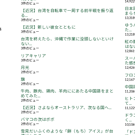
14,9
3件のビュー
日本
【近況】台湾を自転車で一周する前半戦を振り返
まらな
る...
13,3
3件のビュー
ゆう
【近況】新しい彼女とともに
4
た...
3件のビュー
13,2
台湾を終えたら、沖縄で作業に没頭しないといけ
紅の
ない...
はない.
3件のビュー
12,8
リアキャリア
スー
3件のビュー
た感想.
月光
12,4
2件のビュー
フロ
旗
12,1
2件のビュー
中国
牛肉、豚肉、鶏肉、羊肉ににあたる中国語をまと
11,2
めてみた...
ヒト
2件のビュー
て...
【近況】さよならオーストラリア、次なる国へ...
11,1
2件のビュー
ドラ
バマコの次はボボ
く...
2件のビュー
10,1
雪見だいふくのような「餅（もち）アイス」が台
「ド