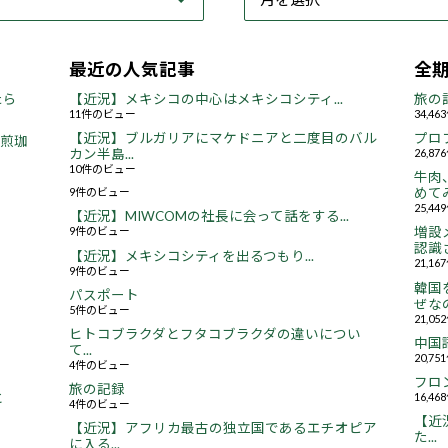
最近の人気記事
全
たら
【近況】メキシコの中心はメキシコシティ...
旅の
11件のビュー
34,4
【近況】ブルガリアにマケドニアと二度目のバル
プロ
焙煎珈
カン半島...
26,8
10件のビュー
牛肉
9件のビュー
めてみ
25,4
【近況】MIWCOMの社長に会って話をする...
9件のビュー
増設
認識さ
【近況】メキシコシティを出るつもり...
21,1
9件のビュー
韓国
パスポート
ぜなの
5件のビュー
21,0
ヒトコブラクダとフタコブラクダの違いについ
中国
て...
20,7
4件のビュー
フロ
旅の記録
16,4
と
4件のビュー
【近況
【近況】アフリカ最古の独立国であるエチオピア
た...
に入る...