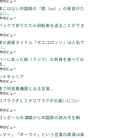
22件のビュー
語にはない中国語の「雨（yu）」の発音がた
い...
18件のビュー
パックで折りたたみ自転車を送ることができ
18件のビュー
豚の英語タイトル「ポルコロッソ」は人名で
..
61件のビュー
パーにあった鯨（クジラ）の刺身を食べてみ
..
26件のビュー
ントキャリア
67件のビュー
語で同音異義語となる言葉...
06件のビュー
コブラクダとフタコブラクダの違いについ
22件のビュー
ゴンボールの漫画から中国語の読み方を解
06件のビュー
ンマイ」「オーライ」という言葉の語源は英