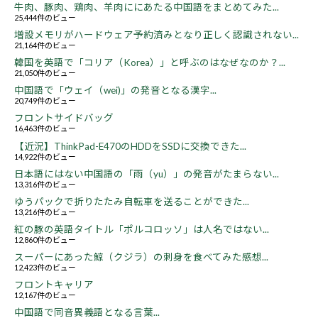
牛肉、豚肉、鶏肉、羊肉ににあたる中国語をまとめてみた...
25,444件のビュー
増設メモリがハードウェア予約済みとなり正しく認識されない...
21,164件のビュー
韓国を英語で「コリア（Korea）」と呼ぶのはなぜなのか？...
21,050件のビュー
中国語で「ウェイ（wei)」の発音となる漢字...
20,749件のビュー
フロントサイドバッグ
16,463件のビュー
【近況】ThinkPad-E470のHDDをSSDに交換できた...
14,922件のビュー
日本語にはない中国語の「雨（yu）」の発音がたまらない...
13,316件のビュー
ゆうパックで折りたたみ自転車を送ることができた...
13,216件のビュー
紅の豚の英語タイトル「ポルコロッソ」は人名ではない...
12,860件のビュー
スーパーにあった鯨（クジラ）の刺身を食べてみた感想...
12,423件のビュー
フロントキャリア
12,167件のビュー
中国語で同音異義語となる言葉...