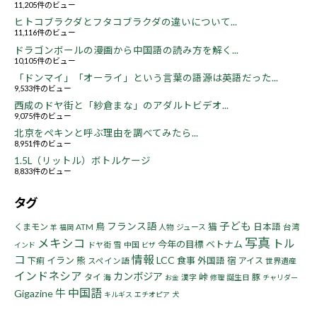
11,205件のビュー
ヒトコブラクダとフタコブラクダの違いについて...
11,116件のビュー
ドラゴンボールの漫画から中国語の読み方を解く...
10,105件のビュー
「ドンマイ」「オーライ」という言葉の語源は英語だった...
9,533件のビュー
西成のドヤ街と「紗倉まな」のアダルトビデオ...
9,075件のビュー
北京をペキンと呼ぶ理由を調べてみたら...
8,951件のビュー
1.5L（リットル）ボトルケージ
8,833件のビュー
タグ
子ども
フランス語
鳥
猫
くまモン
日本語
ATM
人物
ジュース
台湾
羊
福岡
写真
メキシコ
トル
今年の目標
ベトナム
ドヤ街
雪
中国
インド
ビザ
コ
情報
LCC
イラン
熊
食事
宿
下痢
外国語
アイス
スペイン語
世界遺産
インドネシア
カンボジア
峠
タイ
豚
海
漢字
誕生日
お金
修理
チャリダー
中国語
牛
Gigazine
キルギス
エチオピア
犬