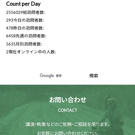
Count per Day
2556029
総訪問者数:
293
今日の訪問者数:
478
昨日の訪問者数:
6458
先週の訪問者数:
5635
月別訪問者数:
2
現在オンライン中の人数:
お問い合わせ
CONTACT
講演・執筆などのご依頼・ご相談を承ります。
お気軽にお問い合わせください。