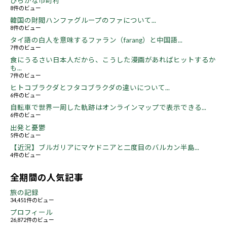
ひらがな市町村
8件のビュー
韓国の財閥ハンファグループのファについて...
8件のビュー
タイ語の白人を意味するファラン（farang）と中国語...
7件のビュー
食にうるさい日本人だから、こうした漫画があればヒットするか
も...
7件のビュー
ヒトコブラクダとフタコブラクダの違いについて...
6件のビュー
自転車で世界一周した軌跡はオンラインマップで表示できる...
6件のビュー
出発と憂鬱
5件のビュー
【近況】ブルガリアにマケドニアと二度目のバルカン半島...
4件のビュー
全期間の人気記事
旅の記録
34,451件のビュー
プロフィール
26,872件のビュー