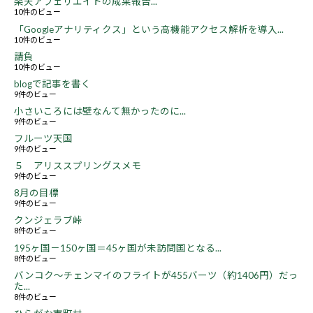
楽天アフェリエイトの成果報告...
10件のビュー
「Googleアナリティクス」という高機能アクセス解析を導入...
10件のビュー
請負
10件のビュー
blogで記事を書く
9件のビュー
小さいころには壁なんて無かったのに...
9件のビュー
フルーツ天国
9件のビュー
５ アリススプリングスメモ
9件のビュー
8月の目標
9件のビュー
クンジェラブ峠
8件のビュー
195ヶ国－150ヶ国＝45ヶ国が未訪問国となる...
8件のビュー
バンコク～チェンマイのフライトが455バーツ（約1406円）だっ
た...
8件のビュー