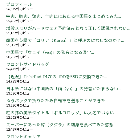
プロフィール
26,879件のビュー
牛肉、豚肉、鶏肉、羊肉ににあたる中国語をまとめてみた...
25,453件のビュー
増設メモリがハードウェア予約済みとなり正しく認識されない...
21,167件のビュー
韓国を英語で「コリア（Korea）」と呼ぶのはなぜなのか？...
21,053件のビュー
中国語で「ウェイ（wei)」の発音となる漢字...
20,753件のビュー
フロントサイドバッグ
16,471件のビュー
【近況】ThinkPad-E470のHDDをSSDに交換できた...
14,923件のビュー
日本語にはない中国語の「雨（yu）」の発音がたまらない...
13,320件のビュー
ゆうパックで折りたたみ自転車を送ることができた...
13,220件のビュー
紅の豚の英語タイトル「ポルコロッソ」は人名ではない...
12,862件のビュー
スーパーにあった鯨（クジラ）の刺身を食べてみた感想...
12,429件のビュー
フロントキャリア