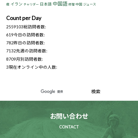
中国語
イラン
日本語
産
中国
ジュース
チャリダー
修理
Count per Day
2559103
総訪問者数:
619
今日の訪問者数:
782
昨日の訪問者数:
7132
先週の訪問者数:
8709
月別訪問者数:
3
現在オンライン中の人数:
お問い合わせ
CONTACT