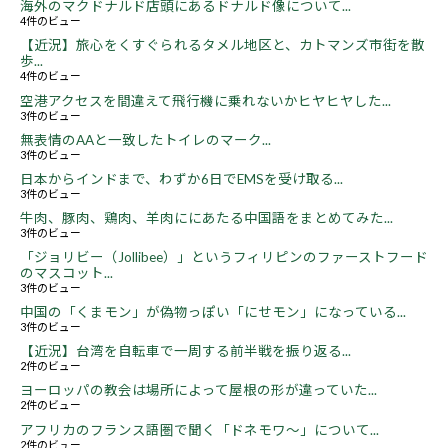
海外のマクドナルド店頭にあるドナルド像について...
4件のビュー
【近況】旅心をくすぐられるタメル地区と、カトマンズ市街を散
歩...
4件のビュー
空港アクセスを間違えて飛行機に乗れないかヒヤヒヤした...
3件のビュー
無表情のAAと一致したトイレのマーク...
3件のビュー
日本からインドまで、わずか6日でEMSを受け取る...
3件のビュー
牛肉、豚肉、鶏肉、羊肉ににあたる中国語をまとめてみた...
3件のビュー
「ジョリビー（Jollibee）」というフィリピンのファーストフード
のマスコット...
3件のビュー
中国の「くまモン」が偽物っぽい「にせモン」になっている...
3件のビュー
【近況】台湾を自転車で一周する前半戦を振り返る...
2件のビュー
ヨーロッパの教会は場所によって屋根の形が違っていた...
2件のビュー
アフリカのフランス語圏で聞く「ドネモワ～」について...
2件のビュー