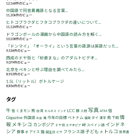
12,168件のビュー
中国語で同音異義語となる言葉...
11,206件のビュー
ヒトコブラクダとフタコブラクダの違いについて...
11,124件のビュー
ドラゴンボールの漫画から中国語の読み方を解く...
10,108件のビュー
「ドンマイ」「オーライ」という言葉の語源は英語だった...
9,534件のビュー
西成のドヤ街と「紗倉まな」のアダルトビデオ...
9,079件のビュー
北京をペキンと呼ぶ理由を調べてみたら...
8,953件のビュー
1.5L（リットル）ボトルケージ
8,836件のビュー
タグ
写真
牛
LCC
熊
宿
くまモン
豚
雪
台湾
人物
ATM
キルギス
インド
情
Gigazine
今年の目標
ベトナム
鳥
外国語
タイ
下痢
海
漢字
お金
福岡
報
メキシコ
インドネ
カンボジア
峠
ドヤ街
スペイン語
エチオピア
シア
トルコ
子ども
フランス語
食事
猫
アイス
誕生日
世界遺
羊
ビザ
犬