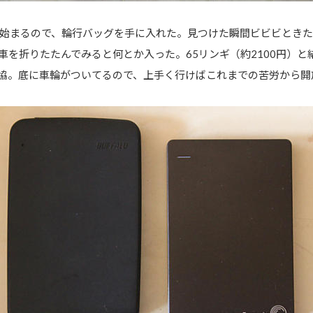
始まるので、輪行バッグを手に入れた。見つけた瞬間ビビビときた
車を折りたたんでみると何とか入った。65リンギ（約2100円）
協。底に車輪がついてるので、上手く行けばこれまでの苦労から開