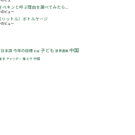
をペキンと呼ぶ理由を調べてみたら...
2件のビュー
5L（リットル）ボトルケージ
3件のビュー
中国
子ども
今年の目標
日本語
世界遺産
お金
海
中国
理
羊
チャリダー
ビザ