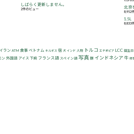
しばらく更新しません。
北京
2件のビュー
8,95
1.
8,83
トルコ
LCC
イラン
食事
ベトナム
宿
ATM
人物
誕生日
キルギス
犬
インド
エチオピア
写真
インドネシア
牛
フランス語
モン
外国語
アイス
下痢
豚
スペイン語
修