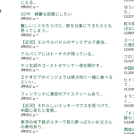
に入る...
3件のビュー
ゆう
4
た...
1079 綺麗な部屋にしたい
13,2
3件のビュー
紅の
難しいことだろうけど、旅を仕事にできたらとも
はない.
思ってしまう...
12,8
3件のビュー
スー
【近況】エルサルバドルのサンミゲルで連泊...
た感想.
3件のビュー
12,4
アルバニアにはトーチカが残っている...
フロ
3件のビュー
12,1
チリ北部のゴーストタウンで一夜を明かす...
中国
3件のビュー
11,2
エチオピアのインジェラは焼き肉と一緒に食べる
ヒト
といい...
て...
3件のビュー
11,1
フィンランドに激安のアイスクリームあり...
ドラ
2件のビュー
く...
【近況】それらしいミッキーマウスを見つけて、
10,1
中国に来たと実感...
「ド
2件のビュー
語だっ
東京の地下鉄ポスターで見た酔っぱらいお父さん
9,53
の寿司折り...
西成
2件のビュー
9,07