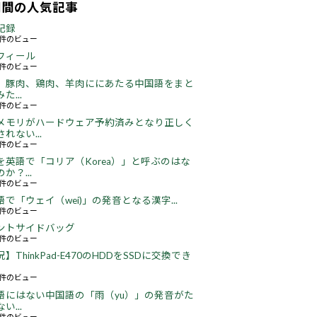
期間の人気記事
記録
59件のビュー
フィール
73件のビュー
、豚肉、鶏肉、羊肉ににあたる中国語をまと
た...
47件のビュー
メモリがハードウェア予約済みとなり正しく
れない...
66件のビュー
を英語で「コリア（Korea）」と呼ぶのはな
か？...
51件のビュー
語で「ウェイ（wei)」の発音となる漢字...
51件のビュー
ントサイドバッグ
66件のビュー
】ThinkPad-E470のHDDをSSDに交換でき
22件のビュー
語にはない中国語の「雨（yu）」の発音がた
い...
16件のビュー