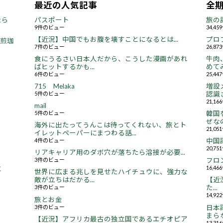
最近の人気記事
全
たら
パスポート
旅の
9件のビュー
34,4
【近況】中国でもお腹を壊すことになるとは...
プロ
焙煎珈
7件のビュー
26,8
食にうるさい日本人だから、こうした漫画があれ
牛肉
ばヒットするかも...
めてみ
6件のビュー
25,4
715 Melaka
増設
5件のビュー
認識さ
21,1
mail
5件のビュー
韓国
ぜなの
海外に出たってうんこは待ってくれない、旅とト
21,0
イレットペーパーにまつわる話...
4件のビュー
中国
20,7
リアキャリア用のダボ穴が落ちたら溶接が必要...
3件のビュー
フロ
16,4
と
世界に広まる兆しを見せたハイチュウに、強力な
敵が立ちはだかる...
【近況
3件のビュー
た...
14,9
旅とお金
3件のビュー
日本
まらな
【近況】アフリカ最古の独立国であるエチオピア
13,3