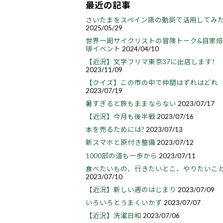
最近の記事
さいたまをスペイン語の動詞で活用してみ
2025/05/29
世界一周サイクリストの冒険トーク&自家
琲イベント
2024/04/10
【近況】文学フリマ東京37に出店します!
2023/11/09
【クイズ】この市の中で仲間はずれはどれ
2023/07/19
暑すぎると旅もままならない
2023/07/17
【近況】今月も後半戦
2023/07/16
本を売るためには?
2023/07/13
新スマホと原付き整備
2023/07/12
1000部の道も一歩から
2023/07/11
食べたいもの、行きたいとこ、やりたいこ
2023/07/10
【近況】新しい週のはじまり
2023/07/09
いろいろとうまくいかず
2023/07/07
【近況】洗濯日和
2023/07/06