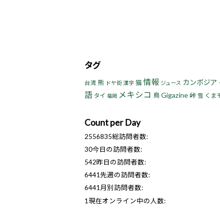
タグ
情報
カンボジア
熊
猫
台湾
ドヤ街
漢字
ジュース
語
メキシコ
Gigazine
鳥
峠
タイ
くま
雪
福岡
Count per Day
2556835
総訪問者数:
30
今日の訪問者数:
542
昨日の訪問者数:
6441
先週の訪問者数:
6441
月別訪問者数:
1
現在オンライン中の人数: