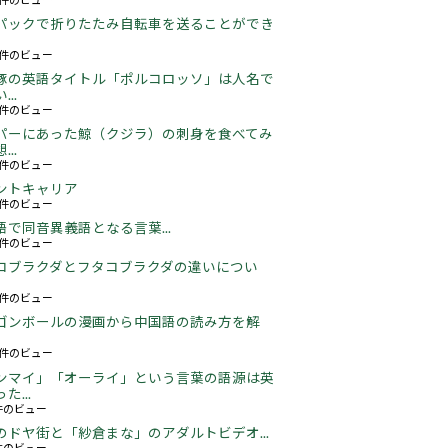
パックで折りたたみ自転車を送ることができ
17件のビュー
豚の英語タイトル「ポルコロッソ」は人名で
..
60件のビュー
パーにあった鯨（クジラ）の刺身を食べてみ
..
25件のビュー
ントキャリア
67件のビュー
語で同音異義語となる言葉...
05件のビュー
コブラクダとフタコブラクダの違いについ
18件のビュー
ゴンボールの漫画から中国語の読み方を解
05件のビュー
ンマイ」「オーライ」という言葉の語源は英
た...
3件のビュー
のドヤ街と「紗倉まな」のアダルトビデオ...
6件のビュー