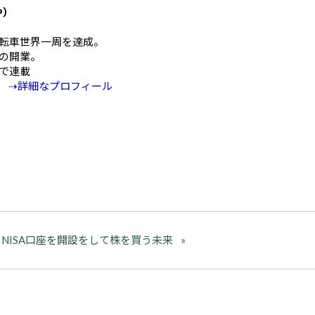
や）
mの自転車世界一周を達成。
の開業。
Eで連載
⇢詳細なプロフィール
NISA口座を開設をして株を買う未来