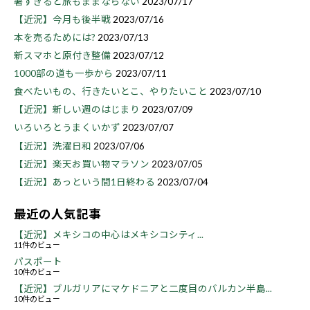
暑すぎると旅もままならない
2023/07/17
【近況】今月も後半戦
2023/07/16
本を売るためには?
2023/07/13
新スマホと原付き整備
2023/07/12
1000部の道も一歩から
2023/07/11
食べたいもの、行きたいとこ、やりたいこと
2023/07/10
【近況】新しい週のはじまり
2023/07/09
いろいろとうまくいかず
2023/07/07
【近況】洗濯日和
2023/07/06
【近況】楽天お買い物マラソン
2023/07/05
【近況】あっという間1日終わる
2023/07/04
最近の人気記事
【近況】メキシコの中心はメキシコシティ...
11件のビュー
パスポート
10件のビュー
【近況】ブルガリアにマケドニアと二度目のバルカン半島...
10件のビュー