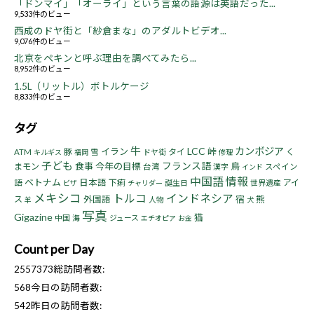
「ドンマイ」「オーライ」という言葉の語源は英語だった...
9,533件のビュー
西成のドヤ街と「紗倉まな」のアダルトビデオ...
9,076件のビュー
北京をペキンと呼ぶ理由を調べてみたら...
8,952件のビュー
1.5L（リットル）ボトルケージ
8,833件のビュー
タグ
牛
LCC
カンボジア
イラン
峠
豚
タイ
く
ATM
雪
ドヤ街
キルギス
福岡
修理
子ども
フランス語
食事
今年の目標
鳥
まモン
台湾
漢字
スペイン
インド
中国語
情報
ベトナム
日本語
下痢
アイ
語
誕生日
世界遺産
ビザ
チャリダー
メキシコ
トルコ
インドネシア
宿
熊
ス
外国語
人物
羊
犬
写真
Gigazine
猫
中国
海
ジュース
エチオピア
お金
Count per Day
2557373
総訪問者数:
568
今日の訪問者数:
542
昨日の訪問者数: