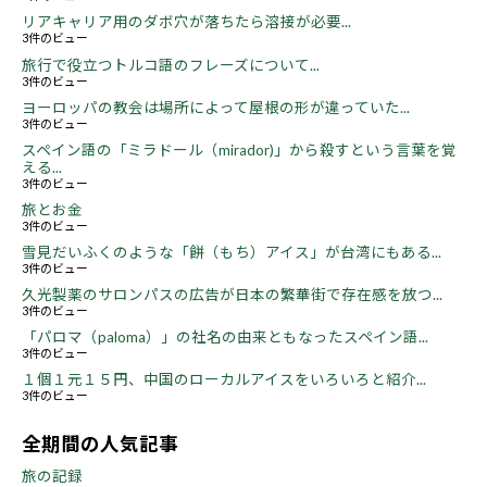
リアキャリア用のダボ穴が落ちたら溶接が必要...
3件のビュー
旅行で役立つトルコ語のフレーズについて...
3件のビュー
ヨーロッパの教会は場所によって屋根の形が違っていた...
3件のビュー
スペイン語の「ミラドール（mirador)」から殺すという言葉を覚
える...
3件のビュー
旅とお金
3件のビュー
雪見だいふくのような「餅（もち）アイス」が台湾にもある...
3件のビュー
久光製薬のサロンパスの広告が日本の繁華街で存在感を放つ...
3件のビュー
「パロマ（paloma）」の社名の由来ともなったスペイン語...
3件のビュー
１個１元１５円、中国のローカルアイスをいろいろと紹介...
3件のビュー
全期間の人気記事
旅の記録