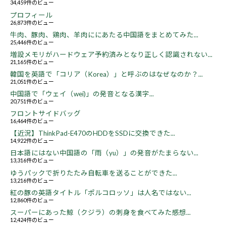
34,459件のビュー
プロフィール
26,873件のビュー
牛肉、豚肉、鶏肉、羊肉ににあたる中国語をまとめてみた...
25,446件のビュー
増設メモリがハードウェア予約済みとなり正しく認識されない...
21,165件のビュー
韓国を英語で「コリア（Korea）」と呼ぶのはなぜなのか？...
21,051件のビュー
中国語で「ウェイ（wei)」の発音となる漢字...
20,751件のビュー
フロントサイドバッグ
16,464件のビュー
【近況】ThinkPad-E470のHDDをSSDに交換できた...
14,922件のビュー
日本語にはない中国語の「雨（yu）」の発音がたまらない...
13,316件のビュー
ゆうパックで折りたたみ自転車を送ることができた...
13,216件のビュー
紅の豚の英語タイトル「ポルコロッソ」は人名ではない...
12,860件のビュー
スーパーにあった鯨（クジラ）の刺身を食べてみた感想...
12,424件のビュー