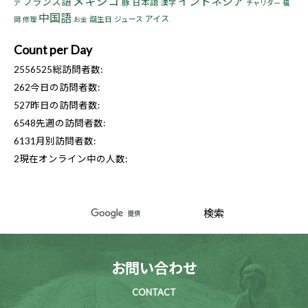
メキシコ
インドネシア
フランス語
豚
日本語
漢字
ア
チャリダー
福
中国語
アイス
誕生日
ジュース
岡
修理
お金
Count per Day
2556525
総訪問者数:
262
今日の訪問者数:
527
昨日の訪問者数:
6548
先週の訪問者数:
6131
月別訪問者数:
2
現在オンライン中の人数:
お問い合わせ
CONTACT