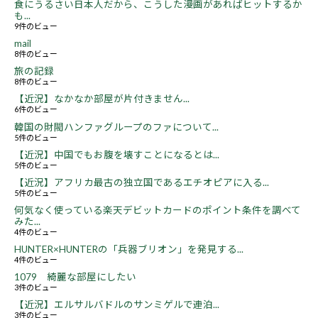
食にうるさい日本人だから、こうした漫画があればヒットするか
も...
9件のビュー
mail
8件のビュー
旅の記録
8件のビュー
【近況】なかなか部屋が片付きません...
6件のビュー
韓国の財閥ハンファグループのファについて...
5件のビュー
【近況】中国でもお腹を壊すことになるとは...
5件のビュー
【近況】アフリカ最古の独立国であるエチオピアに入る...
5件のビュー
何気なく使っている楽天デビットカードのポイント条件を調べて
みた...
4件のビュー
HUNTER×HUNTERの「兵器ブリオン」を発見する...
4件のビュー
1079 綺麗な部屋にしたい
3件のビュー
【近況】エルサルバドルのサンミゲルで連泊...
3件のビュー