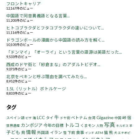
フロントキャリア
12,167件のビュー
中国語で同音異義語となる言葉...
11,205件のビュー
ヒトコブラクダとフタコブラクダの違いについて...
11,116件のビュー
ドラゴンボールの漫画から中国語の読み方を解く...
10,105件のビュー
「ドンマイ」「オーライ」という言葉の語源は英語だった...
9,533件のビュー
西成のドヤ街と「紗倉まな」のアダルトビデオ...
9,075件のビュー
北京をペキンと呼ぶ理由を調べてみたら...
8,952件のビュー
1.5L（リットル）ボトルケージ
8,833件のビュー
タグ
牛
LCC
Gigazine
ベトナム
峠
宿
タイ
スペイン語
海
ドヤ街
台湾
中国
ビザ
写真
トルコ
カンボジア
今年の目標
くまモン
世界遺産
人物
キルギス
羊
情報
子ども
鳥
イラン
食事
猫
熊
外国語
下痢
雪
ATM
インド
犬
エチオピ