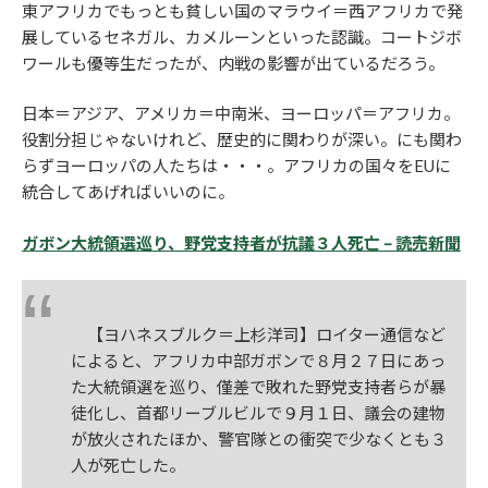
東アフリカでもっとも貧しい国のマラウイ＝西アフリカで発
展しているセネガル、カメルーンといった認識。コートジボ
ワールも優等生だったが、内戦の影響が出ているだろう。
日本＝アジア、アメリカ＝中南米、ヨーロッパ＝アフリカ。
役割分担じゃないけれど、歴史的に関わりが深い。にも関わ
らずヨーロッパの人たちは・・・。アフリカの国々をEUに
統合してあげればいいのに。
ガボン大統領選巡り、野党支持者が抗議３人死亡 – 読売新聞
【ヨハネスブルク＝上杉洋司】ロイター通信など
によると、アフリカ中部ガボンで８月２７日にあっ
た大統領選を巡り、僅差で敗れた野党支持者らが暴
徒化し、首都リーブルビルで９月１日、議会の建物
が放火されたほか、警官隊との衝突で少なくとも３
人が死亡した。