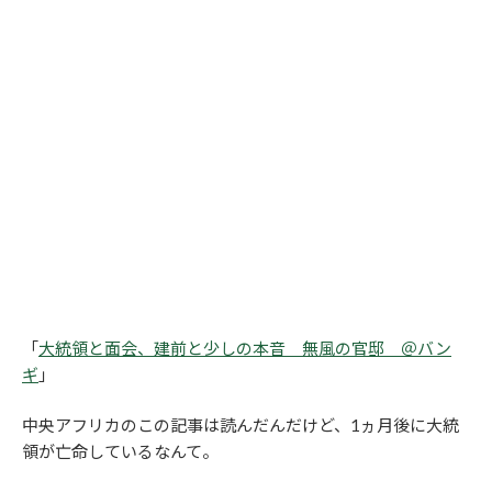
「
大統領と面会、建前と少しの本音 無風の官邸 ＠バン
ギ
」
中央アフリカのこの記事は読んだんだけど、1ヵ月後に大統
領が亡命しているなんて。