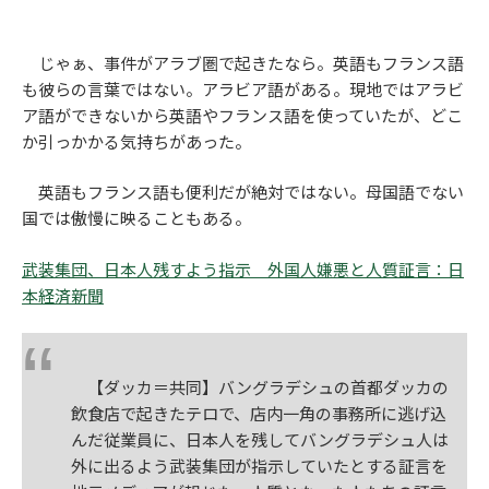
じゃぁ、事件がアラブ圏で起きたなら。英語もフランス語
も彼らの言葉ではない。アラビア語がある。現地ではアラビ
ア語ができないから英語やフランス語を使っていたが、どこ
か引っかかる気持ちがあった。
英語もフランス語も便利だが絶対ではない。母国語でない
国では傲慢に映ることもある。
武装集団、日本人残すよう指示 外国人嫌悪と人質証言：日
本経済新聞
【ダッカ＝共同】バングラデシュの首都ダッカの
飲食店で起きたテロで、店内一角の事務所に逃げ込
んだ従業員に、日本人を残してバングラデシュ人は
外に出るよう武装集団が指示していたとする証言を