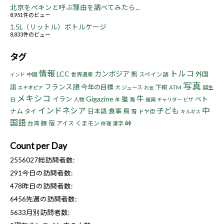
北京をペキンと呼ぶ理由を調べてみたら...
8,951件のビュー
1.5L（リットル）ボトルケージ
8,833件のビュー
タグ
情報
トルコ
LCC
カンボジア
熊
外国
中国
世界遺産
スペイン語
インド
写真
フランス語
今年の目標
語
下痢
ジュース
ATM
誕生
エチオピア
犬
お金
メキシコ
牛
Gigazine
イラン
猫
ベト
日
人物
海
羊
福岡
チャリダー
ビザ
インドネシア
中
子ども
ナム
食事
鳥
タイ
日本語
雪
ドヤ街
キルギス
国語
宿
峠
豚
アイス
くまモン
台湾
漢字
修理
Count per Day
2556027
総訪問者数:
291
今日の訪問者数:
478
昨日の訪問者数:
6456
先週の訪問者数:
5633
月別訪問者数: