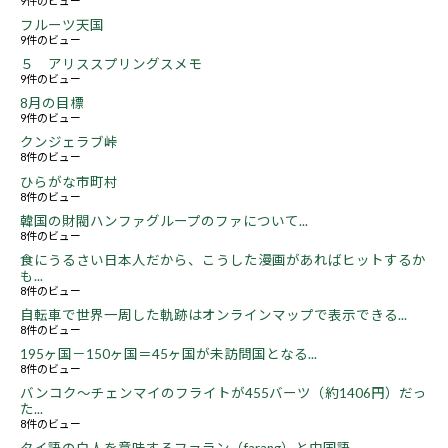
9件のビュー
フルーツ天国
9件のビュー
５ アリススプリングスメモ
9件のビュー
8月の目標
9件のビュー
クンジェラブ峠
8件のビュー
ひらがな市町村
8件のビュー
韓国の財閥ハンファグループのファについて...
8件のビュー
食にうるさい日本人だから、こうした漫画があればヒットするか
も...
8件のビュー
自転車で世界一周した軌跡はオンラインマップで表示できる...
8件のビュー
195ヶ国－150ヶ国＝45ヶ国が未訪問国となる...
8件のビュー
バンコク～チェンマイのフライトが455バーツ（約1406円）だっ
た...
8件のビュー