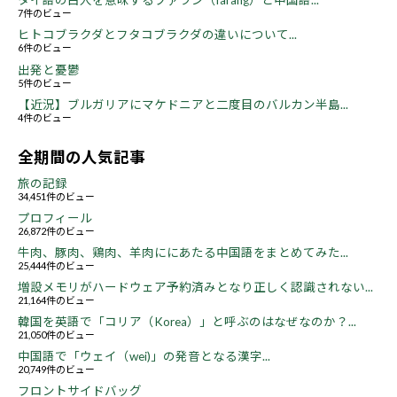
タイ語の白人を意味するファラン（farang）と中国語...
7件のビュー
ヒトコブラクダとフタコブラクダの違いについて...
6件のビュー
出発と憂鬱
5件のビュー
【近況】ブルガリアにマケドニアと二度目のバルカン半島...
4件のビュー
全期間の人気記事
旅の記録
34,451件のビュー
プロフィール
26,872件のビュー
牛肉、豚肉、鶏肉、羊肉ににあたる中国語をまとめてみた...
25,444件のビュー
増設メモリがハードウェア予約済みとなり正しく認識されない...
21,164件のビュー
韓国を英語で「コリア（Korea）」と呼ぶのはなぜなのか？...
21,050件のビュー
中国語で「ウェイ（wei)」の発音となる漢字...
20,749件のビュー
フロントサイドバッグ