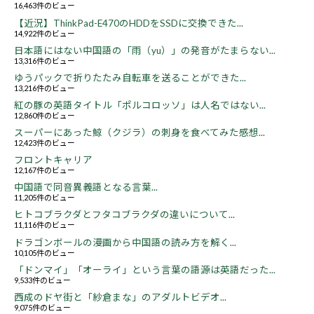
16,463件のビュー
【近況】ThinkPad-E470のHDDをSSDに交換できた...
14,922件のビュー
日本語にはない中国語の「雨（yu）」の発音がたまらない...
13,316件のビュー
ゆうパックで折りたたみ自転車を送ることができた...
13,216件のビュー
紅の豚の英語タイトル「ポルコロッソ」は人名ではない...
12,860件のビュー
スーパーにあった鯨（クジラ）の刺身を食べてみた感想...
12,423件のビュー
フロントキャリア
12,167件のビュー
中国語で同音異義語となる言葉...
11,205件のビュー
ヒトコブラクダとフタコブラクダの違いについて...
11,116件のビュー
ドラゴンボールの漫画から中国語の読み方を解く...
10,105件のビュー
「ドンマイ」「オーライ」という言葉の語源は英語だった...
9,533件のビュー
西成のドヤ街と「紗倉まな」のアダルトビデオ...
9,075件のビュー