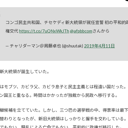
コンゴ民主共和国、チセケディ新大統領が就任宣誓 初の平和的
権交代
https://t.co/7uQNxWkJTh
@afpbbcom
さんから
— チャリダーマン＠周藤卓也 (@shuutak)
2019年4月11日
に新大統領が誕生していた。
はモブツ、カビラ父、カビラ息子と民主主義とは程遠い国だった
ン国王と重なる。時間はかかったが独裁から民政へ移行する。
継候補を立てていた。しかし、三つ巴の選挙戦の中、得票率は最
替わりとなったが、新旧大統領はしっかりと握手を交わしている
でもない、騒乱による亡命でもない、平和的に政権が移行した。