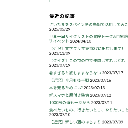
最近の記事
さいたまをスペイン語の動詞で活用してみ
2025/05/29
世界一周サイクリストの冒険トーク&自家
琲イベント
2024/04/10
【近況】文学フリマ東京37に出店します!
2023/11/09
【クイズ】この市の中で仲間はずれはどれ
2023/07/19
暑すぎると旅もままならない
2023/07/17
【近況】今月も後半戦
2023/07/16
本を売るためには?
2023/07/13
新スマホと原付き整備
2023/07/12
1000部の道も一歩から
2023/07/11
食べたいもの、行きたいとこ、やりたいこ
2023/07/10
【近況】新しい週のはじまり
2023/07/09