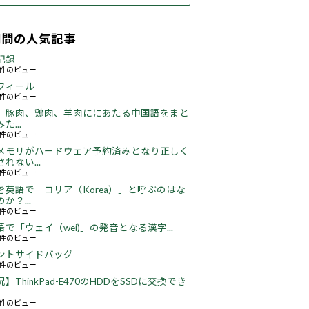
期間の人気記事
記録
63件のビュー
フィール
76件のビュー
、豚肉、鶏肉、羊肉ににあたる中国語をまと
た...
49件のビュー
メモリがハードウェア予約済みとなり正しく
れない...
66件のビュー
を英語で「コリア（Korea）」と呼ぶのはな
か？...
52件のビュー
語で「ウェイ（wei)」の発音となる漢字...
51件のビュー
ントサイドバッグ
67件のビュー
】ThinkPad-E470のHDDをSSDに交換でき
22件のビュー