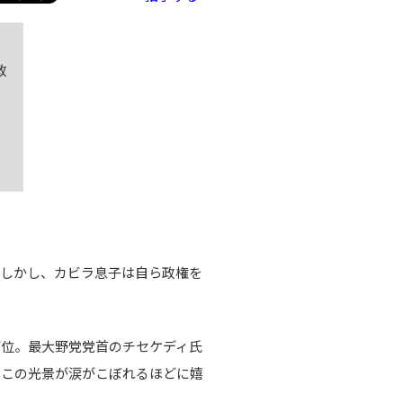
政
。しかし、カビラ息子は自ら政権を
下位。最大野党党首のチセケディ氏
。この光景が涙がこぼれるほどに嬉