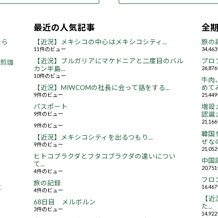
最近の人気記事
全
たら
【近況】メキシコの中心はメキシコシティ...
旅の
11件のビュー
34,4
【近況】ブルガリアにマケドニアと二度目のバル
プロ
焙煎珈
カン半島...
26,8
10件のビュー
牛肉
【近況】MIWCOMの社長に会って話をする...
めてみ
9件のビュー
25,4
パスポート
増設
9件のビュー
認識さ
21,1
9件のビュー
韓国
【近況】メキシコシティを出るつもり...
ぜなの
9件のビュー
21,0
ヒトコブラクダとフタコブラクダの違いについ
中国
て...
20,7
4件のビュー
フロ
旅の記録
16,4
と
4件のビュー
【近況
68日目 メルボルン
た...
3件のビュー
14,9