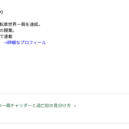
や）
mの自転車世界一周を達成。
の開業。
Eで連載
⇢詳細なプロフィール
本一周チャリダーと逃亡犯の見分け方