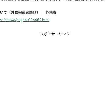
いて（外務報道官談話） ｜ 外務省
ress/danwa/page4_004682.html
スポンサーリンク