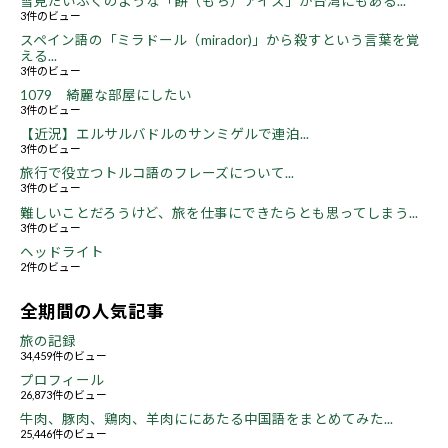
雪見だいふくのような「餅（もち）アイス」が台湾にもある...
3件のビュー
スペイン語の「ミラドール（mirador)」から殺すという言葉を覚
える...
3件のビュー
1079 綺麗な部屋にしたい
3件のビュー
【近況】エルサルバドルのサンミゲルで連泊...
3件のビュー
旅行で役立つトルコ語のフレーズについて...
3件のビュー
難しいことだろうけど、旅を仕事にできたらとも思ってしまう...
3件のビュー
ヘッドライト
2件のビュー
全期間の人気記事
旅の記録
34,459件のビュー
プロフィール
26,873件のビュー
牛肉、豚肉、鶏肉、羊肉ににあたる中国語をまとめてみた...
25,446件のビュー