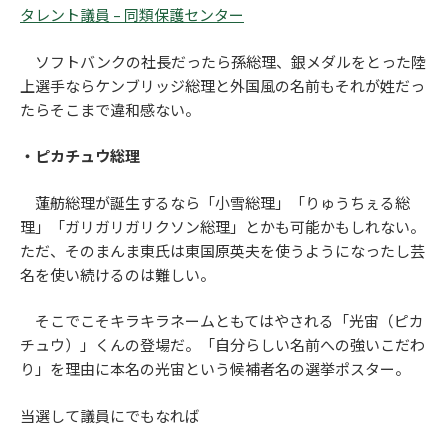
タレント議員 – 同類保護センター
ソフトバンクの社長だったら孫総理、銀メダルをとった陸
上選手ならケンブリッジ総理と外国風の名前もそれが姓だっ
たらそこまで違和感ない。
・ピカチュウ総理
蓮舫総理が誕生するなら「小雪総理」「りゅうちぇる総
理」「ガリガリガリクソン総理」とかも可能かもしれない。
ただ、そのまんま東氏は東国原英夫を使うようになったし芸
名を使い続けるのは難しい。
そこでこそキラキラネームともてはやされる「光宙（ピカ
チュウ）」くんの登場だ。「自分らしい名前への強いこだわ
り」を理由に本名の光宙という候補者名の選挙ポスター。
当選して議員にでもなれば