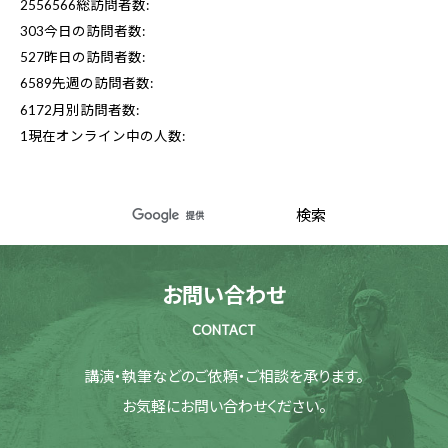
2556566
総訪問者数:
303
今日の訪問者数:
527
昨日の訪問者数:
6589
先週の訪問者数:
6172
月別訪問者数:
1
現在オンライン中の人数:
お問い合わせ
CONTACT
講演・執筆などのご依頼・ご相談を承ります。
お気軽にお問い合わせください。