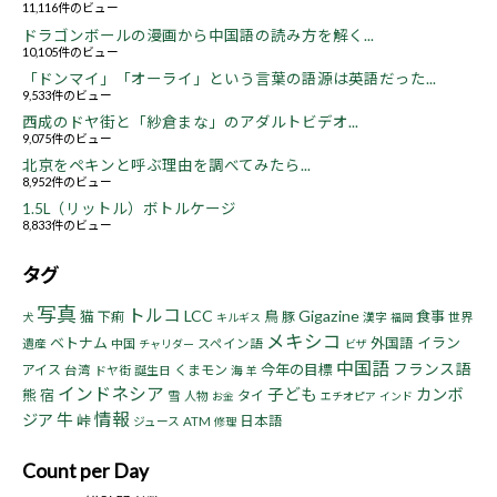
11,116件のビュー
ドラゴンボールの漫画から中国語の読み方を解く...
10,105件のビュー
「ドンマイ」「オーライ」という言葉の語源は英語だった...
9,533件のビュー
西成のドヤ街と「紗倉まな」のアダルトビデオ...
9,075件のビュー
北京をペキンと呼ぶ理由を調べてみたら...
8,952件のビュー
1.5L（リットル）ボトルケージ
8,833件のビュー
タグ
写真
トルコ
LCC
Gigazine
猫
鳥
食事
下痢
豚
漢字
世界
犬
キルギス
福岡
メキシコ
ベトナム
イラン
外国語
遺産
中国
スペイン語
チャリダー
ビザ
中国語
フランス語
今年の目標
アイス
くまモン
台湾
ドヤ街
誕生日
海
羊
インドネシア
子ども
カンボ
熊
宿
タイ
雪
人物
お金
エチオピア
インド
情報
牛
ジア
峠
日本語
ジュース
ATM
修理
Count per Day