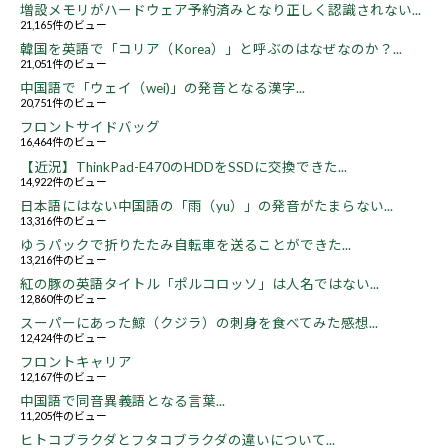
増設メモリがハードウェア予約済みとなり正しく認識されない...
21,165件のビュー
韓国を英語で「コリア（Korea）」と呼ぶのはなぜなのか？...
21,051件のビュー
中国語で「ウェイ（wei)」の発音となる漢字...
20,751件のビュー
フロントサイドバッグ
16,464件のビュー
【近況】ThinkPad-E470のHDDをSSDに交換できた...
14,922件のビュー
日本語にはない中国語の「雨（yu）」の発音がたまらない...
13,316件のビュー
ゆうパックで折りたたみ自転車を送ることができた...
13,216件のビュー
紅の豚の英語タイトル「ポルコロッソ」は人名ではない...
12,860件のビュー
スーパーにあった鯨（クジラ）の刺身を食べてみた感想...
12,424件のビュー
フロントキャリア
12,167件のビュー
中国語で同音異義語となる言葉...
11,205件のビュー
ヒトコブラクダとフタコブラクダの違いについて...