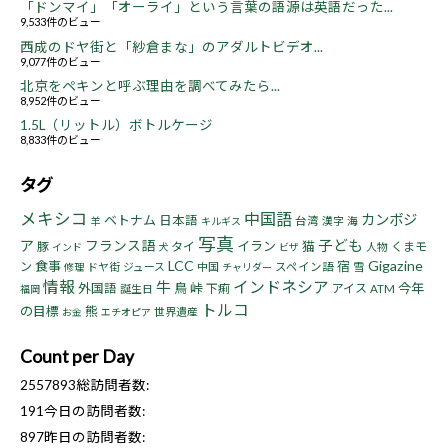
「ドンマイ」「オーライ」という言葉の語源は英語だった...
9,533件のビュー
西成のドヤ街と「紗倉まな」のアダルトビデオ...
9,077件のビュー
北京をペキンと呼ぶ理由を調べてみたら...
8,952件のビュー
1.5L（リットル）ボトルケージ
8,833件のビュー
タグ
メキシコ
中国語
カンボジ
ベトナム
日本語
台湾
漢字
海
羊
キルギス
写真
子ども
ア
フランス語
イラン
猫
豚
タイ
くまモ
人物
インド
犬
ビザ
LCC
Gigazine
食事
宿
ン
ドヤ街
ジュース
中国
スペイン語
雪
修理
チャリダー
情報
インドネシア
牛
鳥
峠
今年
外国語
下痢
アイス
誕生日
ATM
福岡
トルコ
の目標
熊
世界遺産
お金
エチオピア
Count per Day
2557893
総訪問者数:
191
今日の訪問者数:
897
昨日の訪問者数: