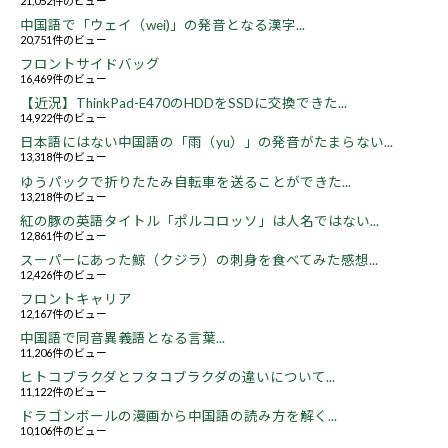
21,052件のビュー
中国語で「ウェイ（wei)」の発音となる漢字...
20,751件のビュー
フロントサイドバッグ
16,469件のビュー
【近況】ThinkPad-E470のHDDをSSDに交換できた...
14,922件のビュー
日本語にはない中国語の「雨（yu）」の発音がたまらない...
13,318件のビュー
ゆうパックで折りたたみ自転車を送ることができた...
13,218件のビュー
紅の豚の英語タイトル「ポルコロッソ」は人名ではない...
12,861件のビュー
スーパーにあった鯨（クジラ）の刺身を食べてみた感想...
12,426件のビュー
フロントキャリア
12,167件のビュー
中国語で同音異義語となる言葉...
11,206件のビュー
ヒトコブラクダとフタコブラクダの違いについて...
11,122件のビュー
ドラゴンボールの漫画から中国語の読み方を解く...
10,106件のビュー