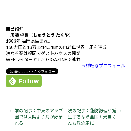
自己紹介
・周藤 卓也（しゅうとう たくや）
1983年 福岡県生まれ。
150カ国と13万1214.54kmの自転車世界一周を達成。
次なる夢は福岡でゲストハウスの開業。
WEBライターとしてGIGAZINEで連載
⇢詳細なプロフィール
前の記事：中東のアラブ
次の記事：蓮舫総理が誕
圏では太陽より月が好ま
生するなら全国の光宙く
れる
んも政治家に