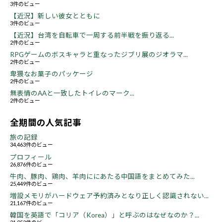
3件のビュー
【近況】新しい彼女とともに
3件のビュー
【近況】台湾を自転車で一周する前半戦を振り返る...
2件のビュー
RPGゲームのボスキャラと重なったジブリ展のジオラマ...
2件のビュー
卑猥なお菓子のパッケージ
2件のビュー
無表情のAAと一致したトイレのマーク...
2件のビュー
全期間の人気記事
旅の記録
34,463件のビュー
プロフィール
26,876件のビュー
牛肉、豚肉、鶏肉、羊肉ににあたる中国語をまとめてみた...
25,449件のビュー
増設メモリがハードウェア予約済みとなり正しく認識されない...
21,167件のビュー
韓国を英語で「コリア（Korea）」と呼ぶのはなぜなのか？...