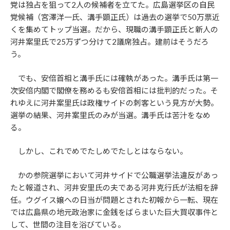
党は独占を狙って2人の候補者を立てた。広島選挙区の自民
党候補（宮澤洋一氏、溝手顕正氏）は過去の選挙で50万票近
くを集めてトップ当選。だから、現職の溝手顕正氏と新人の
河井案里氏で25万ずつ分けて2議席独占。建前はそうだろ
う。
でも、安倍首相と溝手氏には確執があった。溝手氏は第一
次安倍内閣で閣僚を務めるも安倍首相には批判的だった。そ
れゆえに河井案里氏は政権サイドの刺客という見方が大勢。
選挙の結果、河井案里氏のみが当選。溝手氏は苦汁をなめ
る。
しかし、これでめでたしめでたしとはならない。
かの参院選挙において河井サイドで公職選挙法違反があっ
たと報道され、河井安里氏の夫である河井克行氏が法相を辞
任。ウグイス嬢への日当が問題とされた初報から一転、現在
では広島県の地元政治家に金銭をばらまいた巨大買収事件と
して、世間の注目を浴びている。