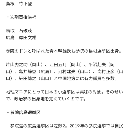
島根＝竹下登
・次期首相候補
鳥取＝石破茂
広島＝岸田文雄
参院のドンと呼ばれた青木幹雄氏も参院の島根選挙区出身。
片山虎之助（岡山）、江田五月（岡山）、平沼赳夫（岡
山）、亀井静香（広島）、河村建夫（山口）、高村正彦（山
口）、細田博之（山口）と中国地方には有力議員も多数。
地理マニアにとって日本の小選挙区は興味の対象。そのせい
で、政治家の出身地を覚えていくのです。
・参院広島選挙区
参院選の広島選挙区は定数2。2019年の参院選挙では自民