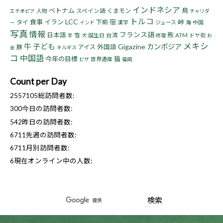
インドネシア
ベトナム
鳥
くまモン
人物
スペイン語
エチオピア
チャリダ
トルコ
LCC
食事
イラン
宿
峠
タイ
下痢
漢字
ジュース
海
中国
ー
インド
写真
情報
フランス語
熊
日本語
雪
誕生日
台湾
ATM
ドヤ街
羊
犬
修理
お
メキシ
牛
子ども
Gigazine
カンボジア
豚
アイス
外国語
金
キルギス
コ
中国語
今年の目標
猫
世界遺産
ビザ
福岡
Count per Day
2557105
総訪問者数:
300
今日の訪問者数:
542
昨日の訪問者数:
6711
先週の訪問者数:
6711
月別訪問者数:
6
現在オンライン中の人数: