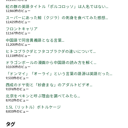
紅の豚の英語タイトル「ポルコロッソ」は人名ではない...
12,860件のビュー
スーパーにあった鯨（クジラ）の刺身を食べてみた感想...
12,425件のビュー
フロントキャリア
12,167件のビュー
中国語で同音異義語となる言葉...
11,205件のビュー
ヒトコブラクダとフタコブラクダの違いについて...
11,118件のビュー
ドラゴンボールの漫画から中国語の読み方を解く...
10,105件のビュー
「ドンマイ」「オーライ」という言葉の語源は英語だった...
9,533件のビュー
西成のドヤ街と「紗倉まな」のアダルトビデオ...
9,076件のビュー
北京をペキンと呼ぶ理由を調べてみたら...
8,952件のビュー
1.5L（リットル）ボトルケージ
8,833件のビュー
タグ