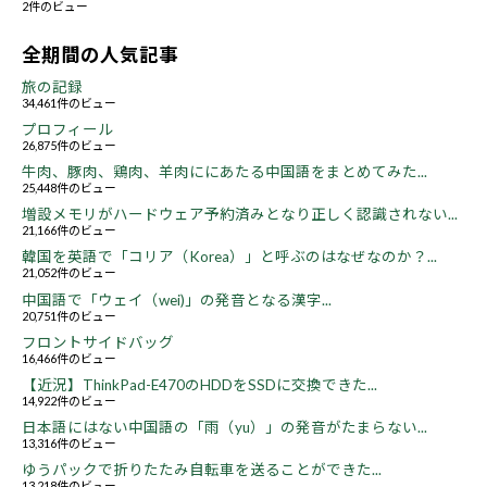
2件のビュー
全期間の人気記事
旅の記録
34,461件のビュー
プロフィール
26,875件のビュー
牛肉、豚肉、鶏肉、羊肉ににあたる中国語をまとめてみた...
25,448件のビュー
増設メモリがハードウェア予約済みとなり正しく認識されない...
21,166件のビュー
韓国を英語で「コリア（Korea）」と呼ぶのはなぜなのか？...
21,052件のビュー
中国語で「ウェイ（wei)」の発音となる漢字...
20,751件のビュー
フロントサイドバッグ
16,466件のビュー
【近況】ThinkPad-E470のHDDをSSDに交換できた...
14,922件のビュー
日本語にはない中国語の「雨（yu）」の発音がたまらない...
13,316件のビュー
ゆうパックで折りたたみ自転車を送ることができた...
13,218件のビュー