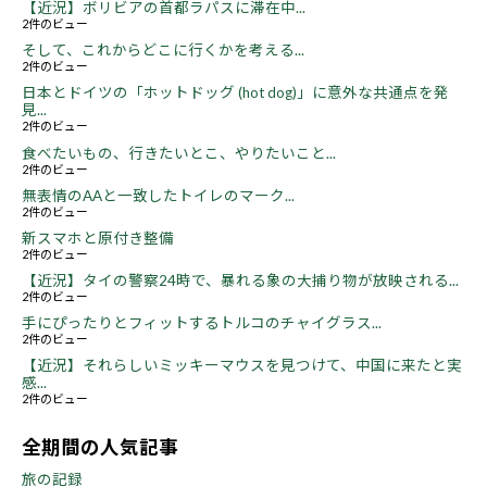
【近況】ボリビアの首都ラパスに滞在中...
2件のビュー
そして、これからどこに行くかを考える...
2件のビュー
日本とドイツの「ホットドッグ (hot dog)」に意外な共通点を発
見...
2件のビュー
食べたいもの、行きたいとこ、やりたいこと...
2件のビュー
無表情のAAと一致したトイレのマーク...
2件のビュー
新スマホと原付き整備
2件のビュー
【近況】タイの警察24時で、暴れる象の大捕り物が放映される...
2件のビュー
手にぴったりとフィットするトルコのチャイグラス...
2件のビュー
【近況】それらしいミッキーマウスを見つけて、中国に来たと実
感...
2件のビュー
全期間の人気記事
旅の記録