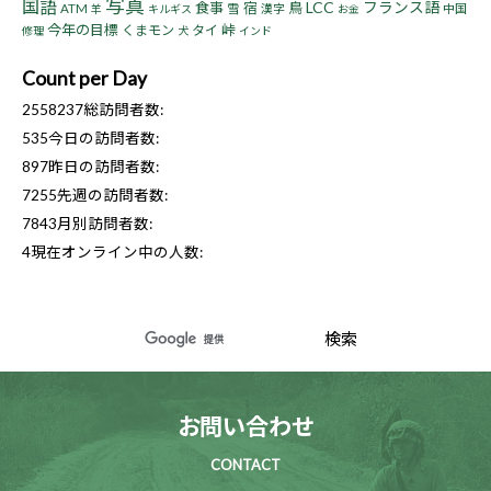
写真
国語
LCC
フランス語
食事
宿
鳥
ATM
雪
漢字
中国
羊
キルギス
お金
今年の目標
峠
くまモン
タイ
修理
犬
インド
Count per Day
2558237
総訪問者数:
535
今日の訪問者数:
897
昨日の訪問者数:
7255
先週の訪問者数:
7843
月別訪問者数:
4
現在オンライン中の人数:
お問い合わせ
CONTACT