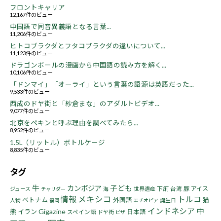
フロントキャリア
12,167件のビュー
中国語で同音異義語となる言葉...
11,206件のビュー
ヒトコブラクダとフタコブラクダの違いについて...
11,123件のビュー
ドラゴンボールの漫画から中国語の読み方を解く...
10,106件のビュー
「ドンマイ」「オーライ」という言葉の語源は英語だった...
9,533件のビュー
西成のドヤ街と「紗倉まな」のアダルトビデオ...
9,077件のビュー
北京をペキンと呼ぶ理由を調べてみたら...
8,952件のビュー
1.5L（リットル）ボトルケージ
8,835件のビュー
タグ
牛
子ども
カンボジア
下痢
豚
アイス
ジュース
海
世界遺産
台湾
チャリダー
情報
メキシコ
トルコ
ベトナム
猫
外国語
人物
誕生日
福岡
エチオピア
インドネシア
中
Gigazine
熊
イラン
日本語
スペイン語
ドヤ街
ビザ