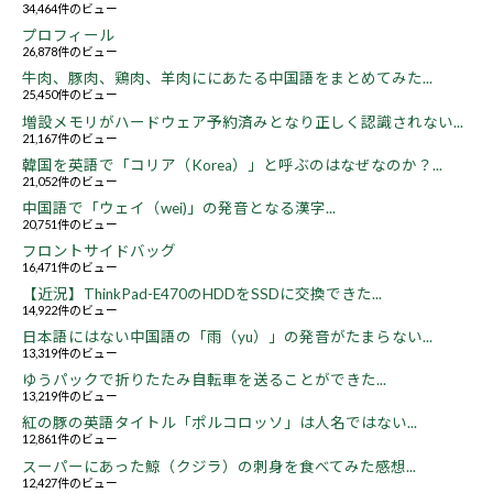
34,464件のビュー
プロフィール
26,878件のビュー
牛肉、豚肉、鶏肉、羊肉ににあたる中国語をまとめてみた...
25,450件のビュー
増設メモリがハードウェア予約済みとなり正しく認識されない...
21,167件のビュー
韓国を英語で「コリア（Korea）」と呼ぶのはなぜなのか？...
21,052件のビュー
中国語で「ウェイ（wei)」の発音となる漢字...
20,751件のビュー
フロントサイドバッグ
16,471件のビュー
【近況】ThinkPad-E470のHDDをSSDに交換できた...
14,922件のビュー
日本語にはない中国語の「雨（yu）」の発音がたまらない...
13,319件のビュー
ゆうパックで折りたたみ自転車を送ることができた...
13,219件のビュー
紅の豚の英語タイトル「ポルコロッソ」は人名ではない...
12,861件のビュー
スーパーにあった鯨（クジラ）の刺身を食べてみた感想...
12,427件のビュー