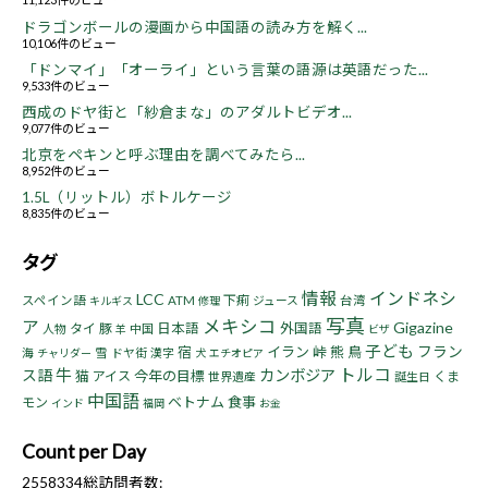
ドラゴンボールの漫画から中国語の読み方を解く...
10,106件のビュー
「ドンマイ」「オーライ」という言葉の語源は英語だった...
9,533件のビュー
西成のドヤ街と「紗倉まな」のアダルトビデオ...
9,077件のビュー
北京をペキンと呼ぶ理由を調べてみたら...
8,952件のビュー
1.5L（リットル）ボトルケージ
8,835件のビュー
タグ
情報
インドネシ
LCC
下痢
スペイン語
ATM
ジュース
台湾
キルギス
修理
写真
ア
メキシコ
Gigazine
タイ
豚
日本語
外国語
人物
中国
羊
ビザ
子ども
フラン
宿
イラン
峠
熊
鳥
海
雪
ドヤ街
漢字
チャリダー
犬
エチオピア
トルコ
牛
ス語
カンボジア
猫
今年の目標
アイス
くま
世界遺産
誕生日
中国語
ベトナム
食事
モン
インド
福岡
お金
Count per Day
2558334
総訪問者数: