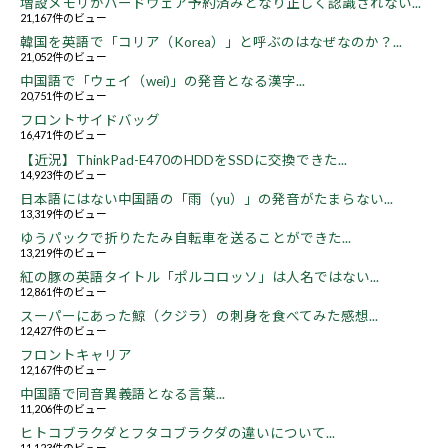
増設メモリがハードウェア予約済みとなり正しく認識されない...
21,167件のビュー
韓国を英語で「コリア（Korea）」と呼ぶのはなぜなのか？...
21,052件のビュー
中国語で「ウェイ（wei)」の発音となる漢字...
20,751件のビュー
フロントサイドバッグ
16,471件のビュー
【近況】ThinkPad-E470のHDDをSSDに交換できた...
14,923件のビュー
日本語にはない中国語の「雨（yu）」の発音がたまらない...
13,319件のビュー
ゆうパックで折りたたみ自転車を送ることができた...
13,219件のビュー
紅の豚の英語タイトル「ポルコロッソ」は人名ではない...
12,861件のビュー
スーパーにあった鯨（クジラ）の刺身を食べてみた感想...
12,427件のビュー
フロントキャリア
12,167件のビュー
中国語で同音異義語となる言葉...
11,206件のビュー
ヒトコブラクダとフタコブラクダの違いについて...
11,123件のビュー