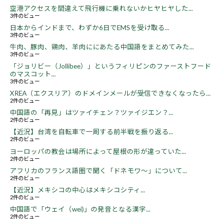
空港アクセスを間違えて飛行機に乗れないかヒヤヒヤした...
3件のビュー
日本からインドまで、わずか6日でEMSを受け取る...
3件のビュー
牛肉、豚肉、鶏肉、羊肉ににあたる中国語をまとめてみた...
3件のビュー
「ジョリビー（Jollibee）」というフィリピンのファーストフード
のマスコット...
3件のビュー
XREA（エクスリア）のドメインメールが受信できなくなったら...
2件のビュー
中国語の「再見」はツァイチェン？ツァイジエン？...
2件のビュー
【近況】台湾を自転車で一周する前半戦を振り返る...
2件のビュー
ヨーロッパの教会は場所によって屋根の形が違っていた...
2件のビュー
アフリカのフランス語圏で聞く「ドネモワ～」について...
2件のビュー
【近況】メキシコの中心はメキシコシティ...
2件のビュー
中国語で「ウェイ（wei)」の発音となる漢字...
2件のビュー