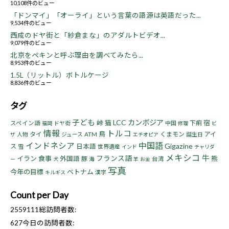
10,108件のビュー
「ドンマイ」「オーライ」という言葉の語源は英語だった...
9,534件のビュー
西成のドヤ街と「紗倉まな」のアダルトビデオ...
9,079件のビュー
北京をペキンと呼ぶ理由を調べてみたら...
8,953件のビュー
1.5L（リットル）ボトルケージ
8,836件のビュー
タグ
子ども
LCC
カンボジア
峠
猫
宿
下痢
スペイン語
ドヤ街
中国
福岡
修理
ビ
情報
トルコ
鳥
タイ
くまモン
アイ
人物
ジュース
ATM
誕生日
ザ
エチオピア
インドネシア
中国語
Gigazine
ス
日本語
雪
世界遺産
インド
チャリダ
メキシコ
牛
フランス語
イラン
食事
熊
外国語
豚
海
台湾
ー
犬
羊
お金
写真
今年の目標
ベトナム
漢字
キルギス
Count per Day
2559111
総訪問者数:
627
今日の訪問者数: