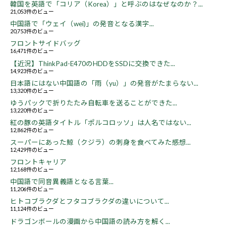
韓国を英語で「コリア（Korea）」と呼ぶのはなぜなのか？...
21,053件のビュー
中国語で「ウェイ（wei)」の発音となる漢字...
20,753件のビュー
フロントサイドバッグ
16,471件のビュー
【近況】ThinkPad-E470のHDDをSSDに交換できた...
14,923件のビュー
日本語にはない中国語の「雨（yu）」の発音がたまらない...
13,320件のビュー
ゆうパックで折りたたみ自転車を送ることができた...
13,220件のビュー
紅の豚の英語タイトル「ポルコロッソ」は人名ではない...
12,862件のビュー
スーパーにあった鯨（クジラ）の刺身を食べてみた感想...
12,429件のビュー
フロントキャリア
12,168件のビュー
中国語で同音異義語となる言葉...
11,206件のビュー
ヒトコブラクダとフタコブラクダの違いについて...
11,124件のビュー
ドラゴンボールの漫画から中国語の読み方を解く...