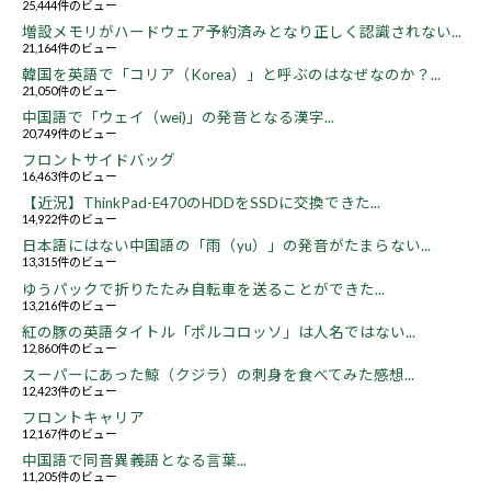
25,444件のビュー
増設メモリがハードウェア予約済みとなり正しく認識されない...
21,164件のビュー
韓国を英語で「コリア（Korea）」と呼ぶのはなぜなのか？...
21,050件のビュー
中国語で「ウェイ（wei)」の発音となる漢字...
20,749件のビュー
フロントサイドバッグ
16,463件のビュー
【近況】ThinkPad-E470のHDDをSSDに交換できた...
14,922件のビュー
日本語にはない中国語の「雨（yu）」の発音がたまらない...
13,315件のビュー
ゆうパックで折りたたみ自転車を送ることができた...
13,216件のビュー
紅の豚の英語タイトル「ポルコロッソ」は人名ではない...
12,860件のビュー
スーパーにあった鯨（クジラ）の刺身を食べてみた感想...
12,423件のビュー
フロントキャリア
12,167件のビュー
中国語で同音異義語となる言葉...
11,205件のビュー