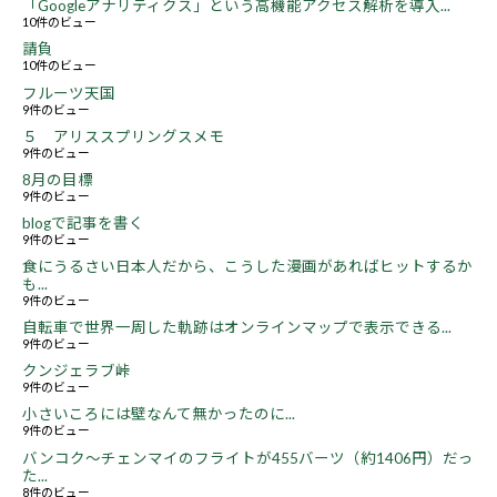
「Googleアナリティクス」という高機能アクセス解析を導入...
10件のビュー
請負
10件のビュー
フルーツ天国
9件のビュー
５ アリススプリングスメモ
9件のビュー
8月の目標
9件のビュー
blogで記事を書く
9件のビュー
食にうるさい日本人だから、こうした漫画があればヒットするか
も...
9件のビュー
自転車で世界一周した軌跡はオンラインマップで表示できる...
9件のビュー
クンジェラブ峠
9件のビュー
小さいころには壁なんて無かったのに...
9件のビュー
バンコク～チェンマイのフライトが455バーツ（約1406円）だっ
た...
8件のビュー