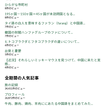
ひらがな市町村
8件のビュー
195ヶ国－150ヶ国＝45ヶ国が未訪問国となる...
8件のビュー
タイ語の白人を意味するファラン（farang）と中国語...
7件のビュー
韓国の財閥ハンファグループのファについて...
7件のビュー
ヒトコブラクダとフタコブラクダの違いについて...
6件のビュー
出発と憂鬱
5件のビュー
【近況】それらしいミッキーマウスを見つけて、中国に来たと実
感...
4件のビュー
全期間の人気記事
旅の記録
34,451件のビュー
プロフィール
26,872件のビュー
牛肉、豚肉、鶏肉、羊肉ににあたる中国語をまとめてみた...