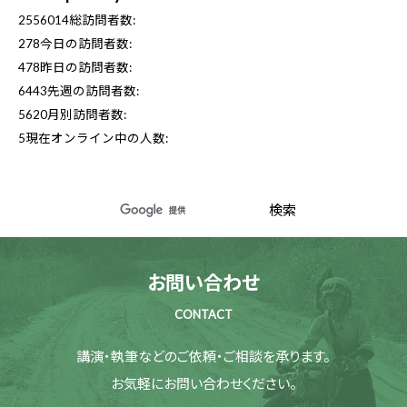
2556014
総訪問者数:
278
今日の訪問者数:
478
昨日の訪問者数:
6443
先週の訪問者数:
5620
月別訪問者数:
5
現在オンライン中の人数:
お問い合わせ
CONTACT
講演・執筆などのご依頼・ご相談を承ります。
お気軽にお問い合わせください。