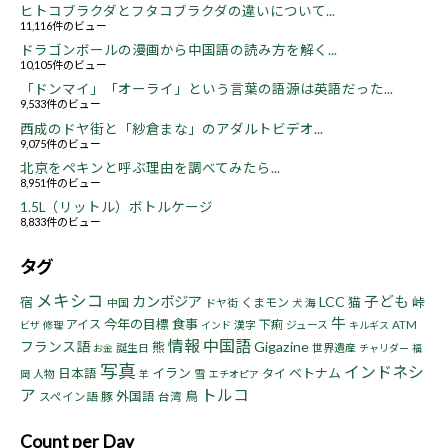
ヒトコブラクダとフタコブラクダの違いについて...
11,116件のビュー
ドラゴンボールの漫画から中国語の読み方を解く...
10,105件のビュー
「ドンマイ」「オーライ」という言葉の語源は英語だった...
9,533件のビュー
西成のドヤ街と「紗倉まな」のアダルトビデオ...
9,075件のビュー
北京をペキンと呼ぶ理由を調べてみたら...
8,951件のビュー
1.5L（リットル）ボトルケージ
8,833件のビュー
タグ
メキシコ
子ども
カンボジア
LCC
宿
猫
峠
くまモン
中国
ドヤ街
海
犬
牛
今年の目標
食事
アイス
下痢
漢字
ジュース
ATM
ビザ
修理
インド
キルギス
情報
中国語
フランス語
Gigazine
熊
誕生日
世界遺産
お金
チャリダー
福
写真
インドネシ
イラン
ベトナム
日本語
タイ
人物
雪
岡
羊
エチオピア
ア
トルコ
鳥
豚
外国語
スペイン語
台湾
Count per Day