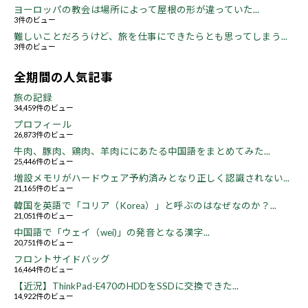
ヨーロッパの教会は場所によって屋根の形が違っていた...
3件のビュー
難しいことだろうけど、旅を仕事にできたらとも思ってしまう...
3件のビュー
全期間の人気記事
旅の記録
34,459件のビュー
プロフィール
26,873件のビュー
牛肉、豚肉、鶏肉、羊肉ににあたる中国語をまとめてみた...
25,446件のビュー
増設メモリがハードウェア予約済みとなり正しく認識されない...
21,165件のビュー
韓国を英語で「コリア（Korea）」と呼ぶのはなぜなのか？...
21,051件のビュー
中国語で「ウェイ（wei)」の発音となる漢字...
20,751件のビュー
フロントサイドバッグ
16,464件のビュー
【近況】ThinkPad-E470のHDDをSSDに交換できた...
14,922件のビュー