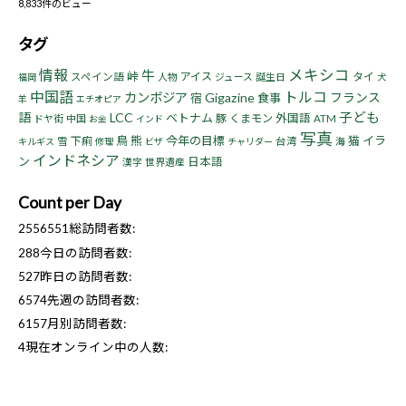
8,833件のビュー
タグ
情報
メキシコ
牛
峠
アイス
タイ
スペイン語
人物
ジュース
誕生日
福岡
犬
中国語
トルコ
カンボジア
Gigazine
フランス
宿
食事
羊
エチオピア
子ども
語
LCC
ベトナム
豚
くまモン
外国語
ドヤ街
中国
ATM
お金
インド
写真
鳥
熊
今年の目標
猫
イラ
下痢
雪
台湾
海
キルギス
修理
ビザ
チャリダー
インドネシア
ン
日本語
漢字
世界遺産
Count per Day
2556551
総訪問者数:
288
今日の訪問者数:
527
昨日の訪問者数:
6574
先週の訪問者数:
6157
月別訪問者数:
4
現在オンライン中の人数: