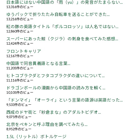
日本語にはない中国語の「雨（yu）」の発音がたまらない...
13,316件のビュー
ゆうパックで折りたたみ自転車を送ることができた...
13,216件のビュー
紅の豚の英語タイトル「ポルコロッソ」は人名ではない...
12,860件のビュー
スーパーにあった鯨（クジラ）の刺身を食べてみた感想...
12,424件のビュー
フロントキャリア
12,167件のビュー
中国語で同音異義語となる言葉...
11,205件のビュー
ヒトコブラクダとフタコブラクダの違いについて...
11,116件のビュー
ドラゴンボールの漫画から中国語の読み方を解く...
10,105件のビュー
「ドンマイ」「オーライ」という言葉の語源は英語だった...
9,533件のビュー
西成のドヤ街と「紗倉まな」のアダルトビデオ...
9,075件のビュー
北京をペキンと呼ぶ理由を調べてみたら...
8,952件のビュー
1.5L（リットル）ボトルケージ