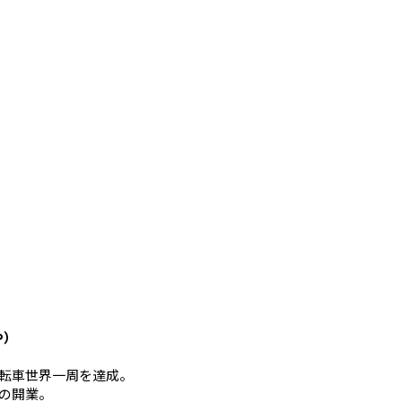
や）
mの自転車世界一周を達成。
の開業。