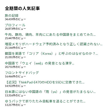
全期間の人気記事
旅の記録
34,459件のビュー
プロフィール
26,873件のビュー
牛肉、豚肉、鶏肉、羊肉ににあたる中国語をまとめてみた...
25,447件のビュー
増設メモリがハードウェア予約済みとなり正しく認識されない...
21,166件のビュー
韓国を英語で「コリア（Korea）」と呼ぶのはなぜなのか？...
21,051件のビュー
中国語で「ウェイ（wei)」の発音となる漢字...
20,751件のビュー
フロントサイドバッグ
16,466件のビュー
【近況】ThinkPad-E470のHDDをSSDに交換できた...
14,922件のビュー
日本語にはない中国語の「雨（yu）」の発音がたまらない...
13,316件のビュー
ゆうパックで折りたたみ自転車を送ることができた...
13,217件のビュー