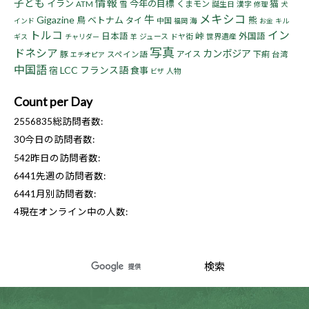
情報
子ども
イラン
今年の目標
猫
くまモン
ATM
雪
誕生日
漢字
修理
犬
メキシコ
牛
Gigazine
鳥
ベトナム
熊
タイ
中国
海
インド
福岡
お金
キル
トルコ
イン
峠
日本語
外国語
ジュース
ドヤ街
世界遺産
ギス
チャリダー
羊
写真
ドネシア
カンボジア
豚
アイス
下痢
スペイン語
台湾
エチオピア
中国語
LCC
フランス語
宿
食事
人物
ビザ
Count per Day
2556835
総訪問者数:
30
今日の訪問者数:
542
昨日の訪問者数:
6441
先週の訪問者数:
6441
月別訪問者数:
4
現在オンライン中の人数: