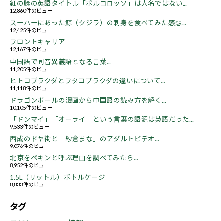
紅の豚の英語タイトル「ポルコロッソ」は人名ではない...
12,860件のビュー
スーパーにあった鯨（クジラ）の刺身を食べてみた感想...
12,425件のビュー
フロントキャリア
12,167件のビュー
中国語で同音異義語となる言葉...
11,205件のビュー
ヒトコブラクダとフタコブラクダの違いについて...
11,118件のビュー
ドラゴンボールの漫画から中国語の読み方を解く...
10,105件のビュー
「ドンマイ」「オーライ」という言葉の語源は英語だった...
9,533件のビュー
西成のドヤ街と「紗倉まな」のアダルトビデオ...
9,076件のビュー
北京をペキンと呼ぶ理由を調べてみたら...
8,952件のビュー
1.5L（リットル）ボトルケージ
8,833件のビュー
タグ