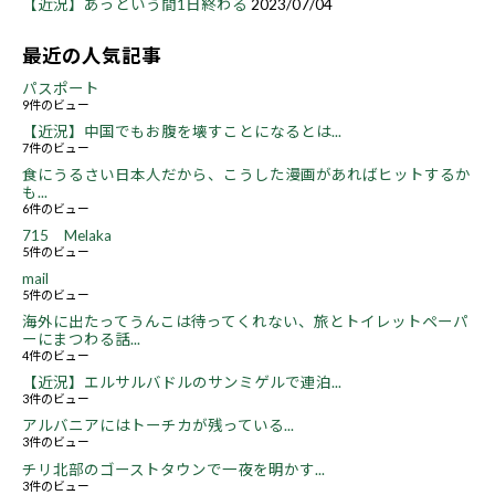
【近況】あっという間1日終わる
2023/07/04
最近の人気記事
パスポート
9件のビュー
【近況】中国でもお腹を壊すことになるとは...
7件のビュー
食にうるさい日本人だから、こうした漫画があればヒットするか
も...
6件のビュー
715 Melaka
5件のビュー
mail
5件のビュー
海外に出たってうんこは待ってくれない、旅とトイレットペーパ
ーにまつわる話...
4件のビュー
【近況】エルサルバドルのサンミゲルで連泊...
3件のビュー
アルバニアにはトーチカが残っている...
3件のビュー
チリ北部のゴーストタウンで一夜を明かす...
3件のビュー