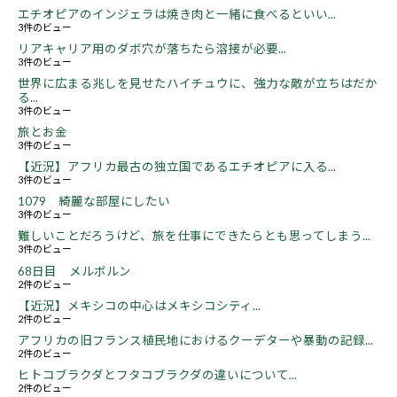
エチオピアのインジェラは焼き肉と一緒に食べるといい...
3件のビュー
リアキャリア用のダボ穴が落ちたら溶接が必要...
3件のビュー
世界に広まる兆しを見せたハイチュウに、強力な敵が立ちはだか
る...
3件のビュー
旅とお金
3件のビュー
【近況】アフリカ最古の独立国であるエチオピアに入る...
3件のビュー
1079 綺麗な部屋にしたい
3件のビュー
難しいことだろうけど、旅を仕事にできたらとも思ってしまう...
3件のビュー
68日目 メルボルン
2件のビュー
【近況】メキシコの中心はメキシコシティ...
2件のビュー
アフリカの旧フランス植民地におけるクーデターや暴動の記録...
2件のビュー
ヒトコブラクダとフタコブラクダの違いについて...
2件のビュー