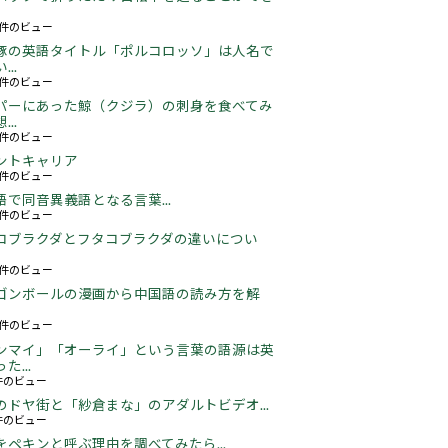
16件のビュー
豚の英語タイトル「ポルコロッソ」は人名で
..
60件のビュー
パーにあった鯨（クジラ）の刺身を食べてみ
..
25件のビュー
ントキャリア
67件のビュー
語で同音異義語となる言葉...
05件のビュー
コブラクダとフタコブラクダの違いについ
17件のビュー
ゴンボールの漫画から中国語の読み方を解
05件のビュー
ンマイ」「オーライ」という言葉の語源は英
た...
3件のビュー
のドヤ街と「紗倉まな」のアダルトビデオ...
5件のビュー
をペキンと呼ぶ理由を調べてみたら...