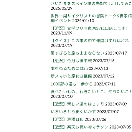
さいたまをスペイン語の動詞で活用してみ
2025/05/29
世界一周サイクリストの冒険トーク&自家
琲イベント
2024/04/10
【近況】文学フリマ東京37に出店します!
2023/11/09
【クイズ】この市の中で仲間はずれはどれ
2023/07/19
暑すぎると旅もままならない
2023/07/17
【近況】今月も後半戦
2023/07/16
本を売るためには?
2023/07/13
新スマホと原付き整備
2023/07/12
1000部の道も一歩から
2023/07/11
食べたいもの、行きたいとこ、やりたいこ
2023/07/10
【近況】新しい週のはじまり
2023/07/09
いろいろとうまくいかず
2023/07/07
【近況】洗濯日和
2023/07/06
【近況】楽天お買い物マラソン
2023/07/05