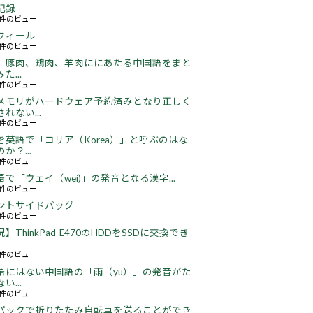
記録
59件のビュー
フィール
73件のビュー
、豚肉、鶏肉、羊肉ににあたる中国語をまと
た...
46件のビュー
メモリがハードウェア予約済みとなり正しく
れない...
66件のビュー
を英語で「コリア（Korea）」と呼ぶのはな
か？...
51件のビュー
語で「ウェイ（wei)」の発音となる漢字...
51件のビュー
ントサイドバッグ
66件のビュー
】ThinkPad-E470のHDDをSSDに交換でき
22件のビュー
語にはない中国語の「雨（yu）」の発音がた
い...
16件のビュー
パックで折りたたみ自転車を送ることができ