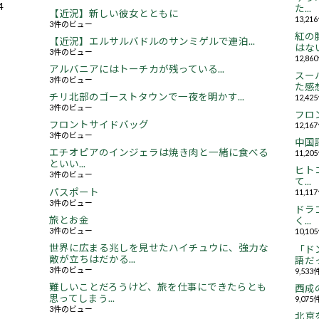
4
た...
【近況】新しい彼女とともに
13,2
3件のビュー
紅の
【近況】エルサルバドルのサンミゲルで連泊...
はない.
3件のビュー
12,8
アルバニアにはトーチカが残っている...
スー
3件のビュー
た感想.
チリ北部のゴーストタウンで一夜を明かす...
12,4
3件のビュー
フロ
フロントサイドバッグ
12,1
3件のビュー
中国
エチオピアのインジェラは焼き肉と一緒に食べる
11,2
といい...
ヒト
3件のビュー
て...
パスポート
11,1
3件のビュー
ドラ
旅とお金
く...
3件のビュー
10,1
世界に広まる兆しを見せたハイチュウに、強力な
「ド
敵が立ちはだかる...
語だっ
3件のビュー
9,53
難しいことだろうけど、旅を仕事にできたらとも
西成
思ってしまう...
9,07
3件のビュー
北京