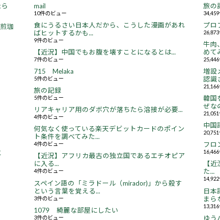
たら
mail
旅の
10件のビュー
34,4
食にうるさい日本人だから、こうした漫画があれ
プロ
焙煎珈
ばヒットするかも...
26,8
9件のビュー
牛肉
【近況】中国でもお腹を壊すことになるとは...
めてみ
7件のビュー
25,4
715 Melaka
増設
5件のビュー
認識さ
21,1
旅の記録
5件のビュー
韓国
ぜなの
リアキャリア用のダボ穴が落ちたら溶接が必要...
21,0
4件のビュー
中国
何気なく使っている楽天デビットカードのポイン
20,7
ト条件を調べてみた...
4件のビュー
フロ
16,4
と
【近況】アフリカ最古の独立国であるエチオピア
に入る...
【近況
4件のビュー
た...
14,9
スペイン語の「ミラドール（mirador)」から殺す
という言葉を覚える...
日本
3件のビュー
まらな
13,3
1079 綺麗な部屋にしたい
3件のビュー
ゆう