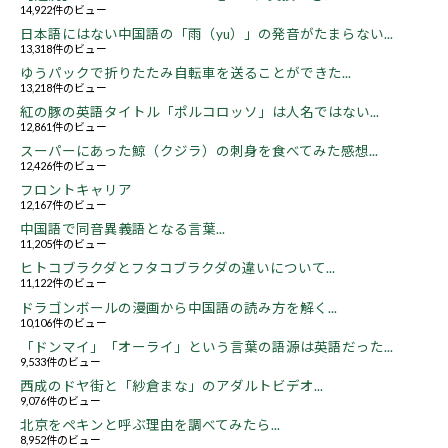
14,922件のビュー
日本語にはない中国語の「雨（yu）」の発音がたまらない...
13,318件のビュー
ゆうパックで折りたたみ自転車を送ることができた...
13,218件のビュー
紅の豚の英語タイトル「ポルコロッソ」は人名ではない...
12,861件のビュー
スーパーにあった鯨（クジラ）の刺身を食べてみた感想...
12,426件のビュー
フロントキャリア
12,167件のビュー
中国語で同音異義語となる言葉...
11,205件のビュー
ヒトコブラクダとフタコブラクダの違いについて...
11,122件のビュー
ドラゴンボールの漫画から中国語の読み方を解く...
10,106件のビュー
「ドンマイ」「オーライ」という言葉の語源は英語だった...
9,533件のビュー
西成のドヤ街と「紗倉まな」のアダルトビデオ...
9,076件のビュー
北京をペキンと呼ぶ理由を調べてみたら...
8,952件のビュー