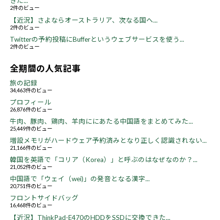
きた...
2件のビュー
【近況】さよならオーストラリア、次なる国へ...
2件のビュー
Twitterの予約投稿にBufferというウェブサービスを使う...
2件のビュー
全期間の人気記事
旅の記録
34,463件のビュー
プロフィール
26,876件のビュー
牛肉、豚肉、鶏肉、羊肉ににあたる中国語をまとめてみた...
25,449件のビュー
増設メモリがハードウェア予約済みとなり正しく認識されない...
21,166件のビュー
韓国を英語で「コリア（Korea）」と呼ぶのはなぜなのか？...
21,052件のビュー
中国語で「ウェイ（wei)」の発音となる漢字...
20,751件のビュー
フロントサイドバッグ
16,468件のビュー
【近況】ThinkPad-E470のHDDをSSDに交換できた...