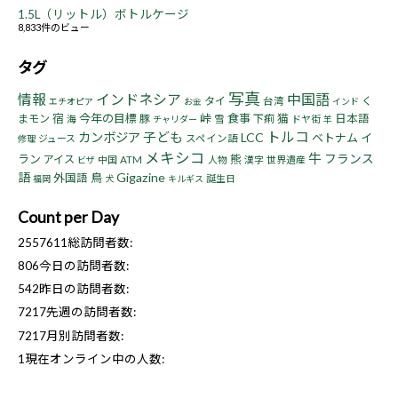
1.5L（リットル）ボトルケージ
8,833件のビュー
タグ
写真
情報
インドネシア
中国語
タイ
く
台湾
エチオピア
お金
インド
宿
今年の目標
峠
食事
猫
まモン
豚
下痢
日本語
海
雪
ドヤ街
チャリダー
羊
トルコ
子ども
カンボジア
LCC
ベトナム
イ
ジュース
スペイン語
修理
メキシコ
牛
フランス
ラン
熊
アイス
中国
ATM
人物
漢字
世界遺産
ビザ
語
Gigazine
鳥
外国語
誕生日
福岡
犬
キルギス
Count per Day
2557611
総訪問者数:
806
今日の訪問者数:
542
昨日の訪問者数:
7217
先週の訪問者数:
7217
月別訪問者数:
1
現在オンライン中の人数: