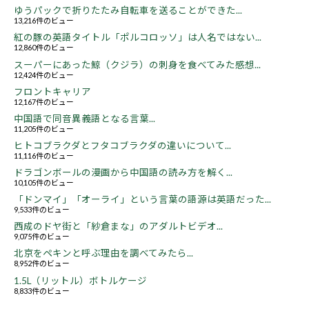
ゆうパックで折りたたみ自転車を送ることができた...
13,216件のビュー
紅の豚の英語タイトル「ポルコロッソ」は人名ではない...
12,860件のビュー
スーパーにあった鯨（クジラ）の刺身を食べてみた感想...
12,424件のビュー
フロントキャリア
12,167件のビュー
中国語で同音異義語となる言葉...
11,205件のビュー
ヒトコブラクダとフタコブラクダの違いについて...
11,116件のビュー
ドラゴンボールの漫画から中国語の読み方を解く...
10,105件のビュー
「ドンマイ」「オーライ」という言葉の語源は英語だった...
9,533件のビュー
西成のドヤ街と「紗倉まな」のアダルトビデオ...
9,075件のビュー
北京をペキンと呼ぶ理由を調べてみたら...
8,952件のビュー
1.5L（リットル）ボトルケージ
8,833件のビュー