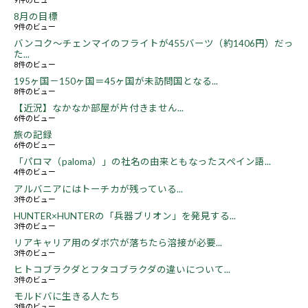
8月の目標
9件のビュー
バンコク～チェンマイのフライトが455バーツ（約1406円）だっ
た...
8件のビュー
195ヶ国－150ヶ国＝45ヶ国が未訪問国となる...
8件のビュー
【近況】なかなか部屋が片付きません...
6件のビュー
旅の記録
6件のビュー
「パロマ（paloma）」の社名の由来ともなったスペイン語...
4件のビュー
アルバニアにはトーチカが残っている...
3件のビュー
HUNTER×HUNTERの「兵器ブリオン」を発見する...
3件のビュー
リアキャリア用のダボ穴が落ちたら溶接が必要...
3件のビュー
ヒトコブラクダとフタコブラクダの違いについて...
3件のビュー
モルドバに生きる人たち
3件のビュー