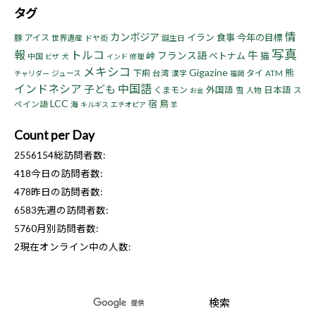
タグ
情
カンボジア
イラン
食事
今年の目標
豚
アイス
世界遺産
ドヤ街
誕生日
写真
報
トルコ
牛
フランス語
峠
ベトナム
猫
中国
ビザ
犬
インド
修理
メキシコ
Gigazine
熊
下痢
タイ
ジュース
台湾
漢字
ATM
チャリダー
福岡
インドネシア
中国語
子ども
くまモン
外国語
日本語
雪
人物
ス
お金
LCC
宿
鳥
ペイン語
海
キルギス
エチオピア
羊
Count per Day
2556154
総訪問者数:
418
今日の訪問者数:
478
昨日の訪問者数:
6583
先週の訪問者数:
5760
月別訪問者数:
2
現在オンライン中の人数: