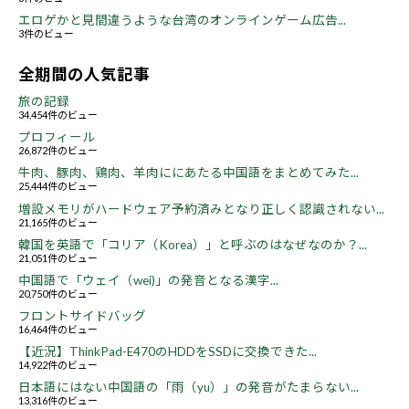
エロゲかと見間違うような台湾のオンラインゲーム広告...
3件のビュー
全期間の人気記事
旅の記録
34,454件のビュー
プロフィール
26,872件のビュー
牛肉、豚肉、鶏肉、羊肉ににあたる中国語をまとめてみた...
25,444件のビュー
増設メモリがハードウェア予約済みとなり正しく認識されない...
21,165件のビュー
韓国を英語で「コリア（Korea）」と呼ぶのはなぜなのか？...
21,051件のビュー
中国語で「ウェイ（wei)」の発音となる漢字...
20,750件のビュー
フロントサイドバッグ
16,464件のビュー
【近況】ThinkPad-E470のHDDをSSDに交換できた...
14,922件のビュー
日本語にはない中国語の「雨（yu）」の発音がたまらない...
13,316件のビュー