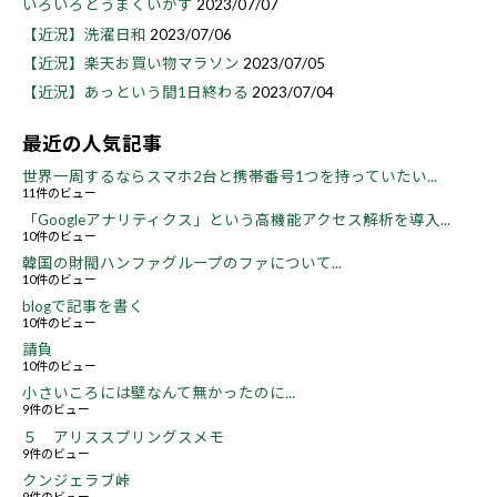
いろいろとうまくいかず
2023/07/07
【近況】洗濯日和
2023/07/06
【近況】楽天お買い物マラソン
2023/07/05
【近況】あっという間1日終わる
2023/07/04
最近の人気記事
世界一周するならスマホ2台と携帯番号1つを持っていたい...
11件のビュー
「Googleアナリティクス」という高機能アクセス解析を導入...
10件のビュー
韓国の財閥ハンファグループのファについて...
10件のビュー
blogで記事を書く
10件のビュー
請負
10件のビュー
小さいころには壁なんて無かったのに...
9件のビュー
５ アリススプリングスメモ
9件のビュー
クンジェラブ峠
9件のビュー