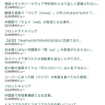
増設メモリがハードウェア予約済みとなり正しく認識されない...
21,166件のビュー
韓国を英語で「コリア（Korea）」と呼ぶのはなぜなのか？...
21,051件のビュー
中国語で「ウェイ（wei)」の発音となる漢字...
20,751件のビュー
フロントサイドバッグ
16,466件のビュー
【近況】ThinkPad-E470のHDDをSSDに交換できた...
14,922件のビュー
日本語にはない中国語の「雨（yu）」の発音がたまらない...
13,316件のビュー
ゆうパックで折りたたみ自転車を送ることができた...
13,216件のビュー
紅の豚の英語タイトル「ポルコロッソ」は人名ではない...
12,860件のビュー
スーパーにあった鯨（クジラ）の刺身を食べてみた感想...
12,425件のビュー
フロントキャリア
12,167件のビュー
中国語で同音異義語となる言葉...
11,205件のビュー
ヒトコブラクダとフタコブラクダの違いについて...