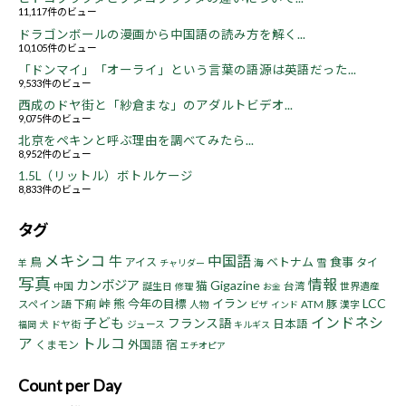
11,117件のビュー
ドラゴンボールの漫画から中国語の読み方を解く...
10,105件のビュー
「ドンマイ」「オーライ」という言葉の語源は英語だった...
9,533件のビュー
西成のドヤ街と「紗倉まな」のアダルトビデオ...
9,075件のビュー
北京をペキンと呼ぶ理由を調べてみたら...
8,952件のビュー
1.5L（リットル）ボトルケージ
8,833件のビュー
タグ
メキシコ
中国語
牛
鳥
ベトナム
食事
アイス
タイ
海
雪
羊
チャリダー
写真
情報
カンボジア
Gigazine
猫
中国
誕生日
台湾
世界遺産
修理
お金
LCC
峠
熊
今年の目標
イラン
下痢
豚
スペイン語
人物
ATM
漢字
ビザ
インド
インドネシ
子ども
フランス語
日本語
ドヤ街
ジュース
福岡
犬
キルギス
ア
トルコ
宿
くまモン
外国語
エチオピア
Count per Day