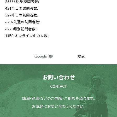
2556684
総訪問者数:
421
今日の訪問者数:
527
昨日の訪問者数:
6707
先週の訪問者数:
6290
月別訪問者数:
1
現在オンライン中の人数:
お問い合わせ
CONTACT
講演・執筆などのご依頼・ご相談を承ります。
お気軽にお問い合わせください。