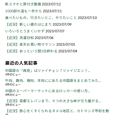
新スマホと原付き整備
2023/07/12
1000部の道も一歩から
2023/07/11
食べたいもの、行きたいとこ、やりたいこと
2023/07/10
【近況】新しい週のはじまり
2023/07/09
いろいろとうまくいかず
2023/07/07
【近況】洗濯日和
2023/07/06
【近況】楽天お買い物マラソン
2023/07/05
【近況】あっという間1日終わる
2023/07/04
最近の人気記事
中国語の「再見」はツァイチェン？ツァイジエン？...
5件のビュー
牛肉、豚肉、鶏肉、羊肉ににあたる中国語をまとめてみた...
4件のビュー
中国のスーパーマーケットにあるロッカーの使い方...
4件のビュー
【近況】首都エレバンまで、４つの大きな峠が立ち塞がる...
3件のビュー
【近況】旅心をくすぐられるタメル地区と、カトマンズ市街を散
歩...