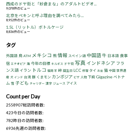
西成のドヤ街と「紗倉まな」のアダルトビデオ...
9,078件のビュー
北京をペキンと呼ぶ理由を調べてみたら...
8,952件のビュー
1.5L（リットル）ボトルケージ
8,836件のビュー
タグ
メキシコ
情報
中国語
牛
鳥
熊
食事
外国語
日本語
ATM
スペイン語
写真
インドネシア
フラ
宿
今年の目標
海
ドヤ街
エチオピア
キルギス
トルコ
ンス語
LCC
イラン
峠
猫
タイ
誕生日
中国
世界遺
福岡
羊
修理
お金
カンボジア
Gigazine
ベトナ
豚
くまモン
下痢
産
台湾
人物
犬
インド
ビザ
子ども
ム
アイス
雪
漢字
ジュース
チャリダー
Count per Day
2558907
総訪問者数:
423
今日の訪問者数:
782
昨日の訪問者数:
6936
先週の訪問者数: