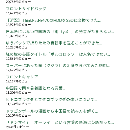
20,753件のビュー
フロントサイドバッグ
16,471件のビュー
【近況】ThinkPad-E470のHDDをSSDに交換できた...
14,923件のビュー
日本語にはない中国語の「雨（yu）」の発音がたまらない...
13,320件のビュー
ゆうパックで折りたたみ自転車を送ることができた...
13,220件のビュー
紅の豚の英語タイトル「ポルコロッソ」は人名ではない...
12,861件のビュー
スーパーにあった鯨（クジラ）の刺身を食べてみた感想...
12,429件のビュー
フロントキャリア
12,167件のビュー
中国語で同音異義語となる言葉...
11,206件のビュー
ヒトコブラクダとフタコブラクダの違いについて...
11,124件のビュー
ドラゴンボールの漫画から中国語の読み方を解く...
10,107件のビュー
「ドンマイ」「オーライ」という言葉の語源は英語だった...
9,534件のビュー