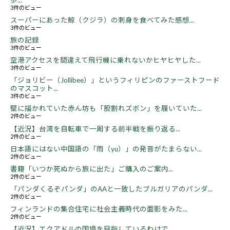
3件のビュー
スーパーにあった鯨（クジラ）の刺身を食べてみた感想...
3件のビュー
旅の記録
3件のビュー
空港アクセスを間違えて飛行機に乗れないかヒヤヒヤした...
3件のビュー
「ジョリビー（Jollibee）」というフィリピンのファーストフード
のマスコット...
3件のビュー
壁に描かれていた赤ん坊も「股割れズボン」を履いていた...
2件のビュー
【近況】台湾を自転車で一周する前半戦を振り返る...
2件のビュー
日本語にはない中国語の「雨（yu）」の発音がたまらない...
2件のビュー
書籍「いつか死ぬから旅に出た」ご購入のご案内...
2件のビュー
「パンダくるぞパンダ」のAAと一致したブルガリアのパンダ...
2件のビュー
フィンランドの集合住宅に社会主義時代の面影をみた...
2件のビュー
【近況】エクアドルの国境を目指しているわけで...