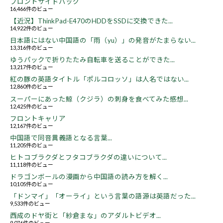
フロントサイドバッグ
16,466件のビュー
【近況】ThinkPad-E470のHDDをSSDに交換できた...
14,922件のビュー
日本語にはない中国語の「雨（yu）」の発音がたまらない...
13,316件のビュー
ゆうパックで折りたたみ自転車を送ることができた...
13,217件のビュー
紅の豚の英語タイトル「ポルコロッソ」は人名ではない...
12,860件のビュー
スーパーにあった鯨（クジラ）の刺身を食べてみた感想...
12,425件のビュー
フロントキャリア
12,167件のビュー
中国語で同音異義語となる言葉...
11,205件のビュー
ヒトコブラクダとフタコブラクダの違いについて...
11,118件のビュー
ドラゴンボールの漫画から中国語の読み方を解く...
10,105件のビュー
「ドンマイ」「オーライ」という言葉の語源は英語だった...
9,533件のビュー
西成のドヤ街と「紗倉まな」のアダルトビデオ...
9,076件のビュー