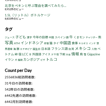
北京をペキンと呼ぶ理由を調べてみたら...
8,952件のビュー
1.5L（リットル）ボトルケージ
8,833件のビュー
タグ
子ども
牛
今年の目標
熊
くまモン
ジュース
漢字
中国
スペイン語
チャリダー
写真
インドネシア
中国語
猫
食事
タイ
ATM
世
修理
キルギス
インド
メキシコ
フランス語
ベ
豚
日本語
界遺産
海
誕生日
台湾
人物
エチオピア
情報
LCC
Gigazine
トナム
峠
宿
鳥
外国語
アイス
下痢
ドヤ街
雪
羊
お金
トルコ
カンボジア
イラン
犬
福岡
ビザ
Count per Day
2556836
総訪問者数:
31
今日の訪問者数:
542
昨日の訪問者数:
6442
先週の訪問者数:
6442
月別訪問者数: