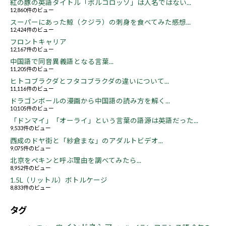
紅の豚の英語タイトル「ポルコロッソ」は人名ではない...
12,860件のビュー
スーパーにあった鯨（クジラ）の刺身を食べてみた感想...
12,424件のビュー
フロントキャリア
12,167件のビュー
中国語で同音異義語となる言葉...
11,205件のビュー
ヒトコブラクダとフタコブラクダの違いについて...
11,116件のビュー
ドラゴンボールの漫画から中国語の読み方を解く...
10,105件のビュー
「ドンマイ」「オーライ」という言葉の語源は英語だった...
9,533件のビュー
西成のドヤ街と「紗倉まな」のアダルトビデオ...
9,075件のビュー
北京をペキンと呼ぶ理由を調べてみたら...
8,952件のビュー
1.5L（リットル）ボトルケージ
8,833件のビュー
タグ