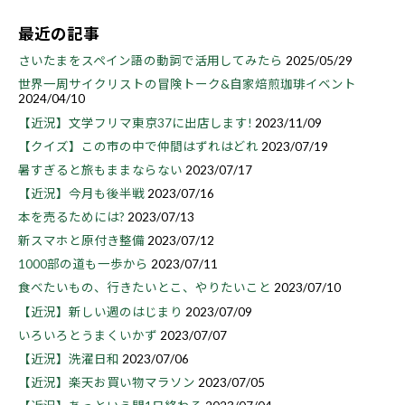
最近の記事
さいたまをスペイン語の動詞で活用してみたら
2025/05/29
世界一周サイクリストの冒険トーク&自家焙煎珈琲イベント
2024/04/10
【近況】文学フリマ東京37に出店します!
2023/11/09
【クイズ】この市の中で仲間はずれはどれ
2023/07/19
暑すぎると旅もままならない
2023/07/17
【近況】今月も後半戦
2023/07/16
本を売るためには?
2023/07/13
新スマホと原付き整備
2023/07/12
1000部の道も一歩から
2023/07/11
食べたいもの、行きたいとこ、やりたいこと
2023/07/10
【近況】新しい週のはじまり
2023/07/09
いろいろとうまくいかず
2023/07/07
【近況】洗濯日和
2023/07/06
【近況】楽天お買い物マラソン
2023/07/05