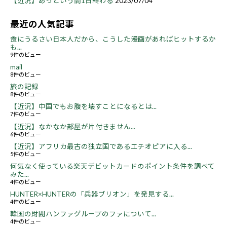
【近況】あっという間1日終わる
2023/07/04
最近の人気記事
食にうるさい日本人だから、こうした漫画があればヒットするか
も...
9件のビュー
mail
8件のビュー
旅の記録
8件のビュー
【近況】中国でもお腹を壊すことになるとは...
7件のビュー
【近況】なかなか部屋が片付きません...
6件のビュー
【近況】アフリカ最古の独立国であるエチオピアに入る...
5件のビュー
何気なく使っている楽天デビットカードのポイント条件を調べて
みた...
4件のビュー
HUNTER×HUNTERの「兵器ブリオン」を発見する...
4件のビュー
韓国の財閥ハンファグループのファについて...
4件のビュー