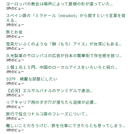
ヨーロッパの教会は場所によって屋根の形が違っていた...
3件のビュー
スペイン語の「ミラドール（mirador)」から殺すという言葉を覚
える...
3件のビュー
旅とお金
3件のビュー
雪見だいふくのような「餅（もち）アイス」が台湾にもある...
3件のビュー
久光製薬のサロンパスの広告が日本の繁華街で存在感を放つ...
3件のビュー
１個１元１５円、中国のローカルアイスをいろいろと紹介...
3件のビュー
1079 綺麗な部屋にしたい
3件のビュー
【近況】エルサルバドルのサンミゲルで連泊...
3件のビュー
リアキャリア用のダボ穴が落ちたら溶接が必要...
3件のビュー
旅行で役立つトルコ語のフレーズについて...
3件のビュー
難しいことだろうけど、旅を仕事にできたらとも思ってしまう...
3件のビュー