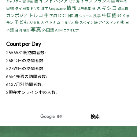
インドネシア
フランス語
宿
イラン
今年の
雪
海
チャリダー
お金
ビザ
情報
メキシコ
Gigazine
目標
タイ
豚
ドヤ街
漢字
世界遺産
誕生日
修理
トルコ
中国語
牛
カンボジア
LCC
猫
食事
峠
下痢
くま
中国
ジュース
子ども
ベトナム
鳥
熊
モン
アイス
日
人物
スペイン語
羊
犬
キルギス
インド
写真
本語
外国語
台湾
ATM
福岡
エチオピア
Count per Day
2556531
総訪問者数:
268
今日の訪問者数:
527
昨日の訪問者数:
6554
先週の訪問者数:
6137
月別訪問者数:
2
現在オンライン中の人数: