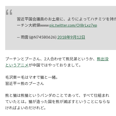
習近平国会議員のお土産に、よりによってハチミツを持
ーチン大統領www
pic.twitter.com/OI8rLxz7ep
— 雨雲 (@N74580626)
2018年9月12日
プーチンとプーさん、2人合わせて熊兄弟というか、
熊出没
というアニメ
が中国ではやっておりまして。
毛沢東＝毛はマオで猫と一緒。
習近平＝熊のプーさん
熊と猫は熊猫というパンダのことであって、すべて仕組まれ
ていたとは。猫が造った国を熊が滅ぼすということにならな
ければよいのだけれど。