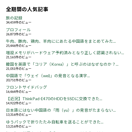
全期間の人気記事
旅の記録
34,459件のビュー
プロフィール
26,873件のビュー
牛肉、豚肉、鶏肉、羊肉ににあたる中国語をまとめてみた...
25,446件のビュー
増設メモリがハードウェア予約済みとなり正しく認識されない...
21,165件のビュー
韓国を英語で「コリア（Korea）」と呼ぶのはなぜなのか？...
21,051件のビュー
中国語で「ウェイ（wei)」の発音となる漢字...
20,751件のビュー
フロントサイドバッグ
16,464件のビュー
【近況】ThinkPad-E470のHDDをSSDに交換できた...
14,922件のビュー
日本語にはない中国語の「雨（yu）」の発音がたまらない...
13,316件のビュー
ゆうパックで折りたたみ自転車を送ることができた...
13,216件のビュー