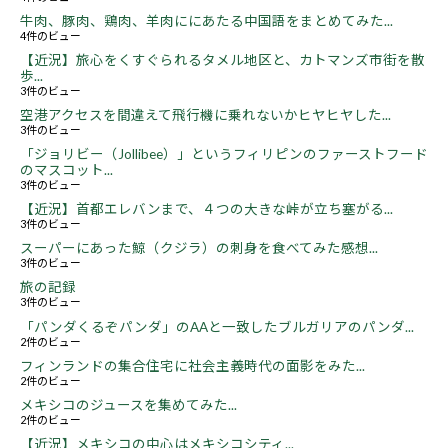
牛肉、豚肉、鶏肉、羊肉ににあたる中国語をまとめてみた...
4件のビュー
【近況】旅心をくすぐられるタメル地区と、カトマンズ市街を散
歩...
3件のビュー
空港アクセスを間違えて飛行機に乗れないかヒヤヒヤした...
3件のビュー
「ジョリビー（Jollibee）」というフィリピンのファーストフード
のマスコット...
3件のビュー
【近況】首都エレバンまで、４つの大きな峠が立ち塞がる...
3件のビュー
スーパーにあった鯨（クジラ）の刺身を食べてみた感想...
3件のビュー
旅の記録
3件のビュー
「パンダくるぞパンダ」のAAと一致したブルガリアのパンダ...
2件のビュー
フィンランドの集合住宅に社会主義時代の面影をみた...
2件のビュー
メキシコのジュースを集めてみた...
2件のビュー
【近況】メキシコの中心はメキシコシティ...