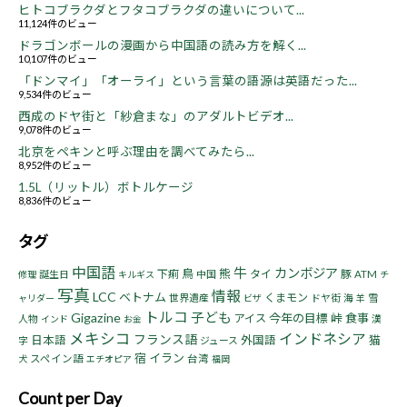
ヒトコブラクダとフタコブラクダの違いについて...
11,124件のビュー
ドラゴンボールの漫画から中国語の読み方を解く...
10,107件のビュー
「ドンマイ」「オーライ」という言葉の語源は英語だった...
9,534件のビュー
西成のドヤ街と「紗倉まな」のアダルトビデオ...
9,078件のビュー
北京をペキンと呼ぶ理由を調べてみたら...
8,952件のビュー
1.5L（リットル）ボトルケージ
8,836件のビュー
タグ
中国語
牛
カンボジア
鳥
熊
下痢
タイ
豚
誕生日
中国
ATM
修理
キルギス
チ
写真
情報
LCC
ベトナム
くまモン
世界遺産
ドヤ街
海
雪
ャリダー
ビザ
羊
トルコ
子ども
Gigazine
今年の目標
峠
食事
アイス
人物
漢
インド
お金
メキシコ
インドネシア
フランス語
猫
日本語
外国語
字
ジュース
宿
イラン
スペイン語
台湾
犬
エチオピア
福岡
Count per Day