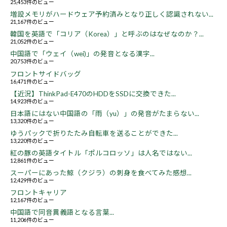
25,453件のビュー
増設メモリがハードウェア予約済みとなり正しく認識されない...
21,167件のビュー
韓国を英語で「コリア（Korea）」と呼ぶのはなぜなのか？...
21,052件のビュー
中国語で「ウェイ（wei)」の発音となる漢字...
20,753件のビュー
フロントサイドバッグ
16,471件のビュー
【近況】ThinkPad-E470のHDDをSSDに交換できた...
14,923件のビュー
日本語にはない中国語の「雨（yu）」の発音がたまらない...
13,320件のビュー
ゆうパックで折りたたみ自転車を送ることができた...
13,220件のビュー
紅の豚の英語タイトル「ポルコロッソ」は人名ではない...
12,861件のビュー
スーパーにあった鯨（クジラ）の刺身を食べてみた感想...
12,429件のビュー
フロントキャリア
12,167件のビュー
中国語で同音異義語となる言葉...
11,206件のビュー