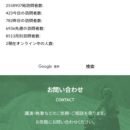
2558907
総訪問者数:
423
今日の訪問者数:
782
昨日の訪問者数:
6936
先週の訪問者数:
8513
月別訪問者数:
2
現在オンライン中の人数:
お問い合わせ
CONTACT
講演・執筆などのご依頼・ご相談を承ります。
お気軽にお問い合わせください。