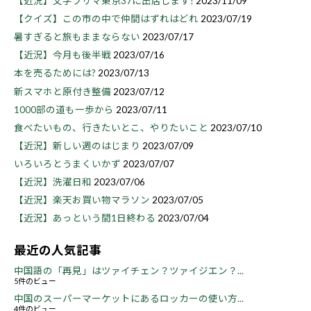
【近況】文学フリマ東京37に出店します!
2023/11/09
【クイズ】この市の中で仲間はずれはどれ
2023/07/19
暑すぎると旅もままならない
2023/07/17
【近況】今月も後半戦
2023/07/16
本を売るためには?
2023/07/13
新スマホと原付き整備
2023/07/12
1000部の道も一歩から
2023/07/11
食べたいもの、行きたいとこ、やりたいこと
2023/07/10
【近況】新しい週のはじまり
2023/07/09
いろいろとうまくいかず
2023/07/07
【近況】洗濯日和
2023/07/06
【近況】楽天お買い物マラソン
2023/07/05
【近況】あっという間1日終わる
2023/07/04
最近の人気記事
中国語の「再見」はツァイチェン？ツァイジエン？...
5件のビュー
中国のスーパーマーケットにあるロッカーの使い方...
4件のビュー