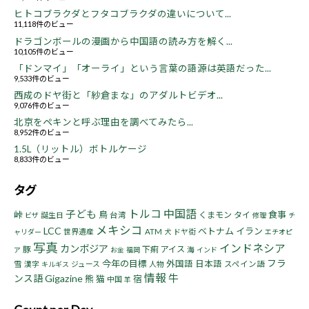
ヒトコブラクダとフタコブラクダの違いについて...
11,118件のビュー
ドラゴンボールの漫画から中国語の読み方を解く...
10,105件のビュー
「ドンマイ」「オーライ」という言葉の語源は英語だった...
9,533件のビュー
西成のドヤ街と「紗倉まな」のアダルトビデオ...
9,076件のビュー
北京をペキンと呼ぶ理由を調べてみたら...
8,952件のビュー
1.5L（リットル）ボトルケージ
8,833件のビュー
タグ
トルコ
中国語
子ども
峠
鳥
食事
くまモン
タイ
誕生日
台湾
ビザ
修理
チ
メキシコ
LCC
ベトナム
イラン
世界遺産
ATM
ドヤ街
ャリダー
犬
エチオピ
写真
インドネシア
カンボジア
豚
下痢
アイス
海
ア
お金
福岡
インド
フラ
今年の目標
外国語
日本語
雪
漢字
ジュース
人物
スペイン語
キルギス
情報
牛
ンス語
Gigazine
熊
猫
宿
中国
羊