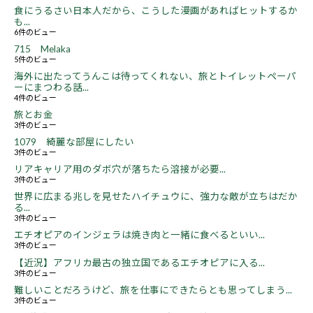
食にうるさい日本人だから、こうした漫画があればヒットするか
も...
6件のビュー
715 Melaka
5件のビュー
海外に出たってうんこは待ってくれない、旅とトイレットペーパ
ーにまつわる話...
4件のビュー
旅とお金
3件のビュー
1079 綺麗な部屋にしたい
3件のビュー
リアキャリア用のダボ穴が落ちたら溶接が必要...
3件のビュー
世界に広まる兆しを見せたハイチュウに、強力な敵が立ちはだか
る...
3件のビュー
エチオピアのインジェラは焼き肉と一緒に食べるといい...
3件のビュー
【近況】アフリカ最古の独立国であるエチオピアに入る...
3件のビュー
難しいことだろうけど、旅を仕事にできたらとも思ってしまう...
3件のビュー