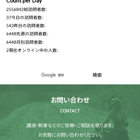
Count per Day
2556842
総訪問者数:
37
今日の訪問者数:
542
昨日の訪問者数:
6448
先週の訪問者数:
6448
月別訪問者数:
2
現在オンライン中の人数:
お問い合わせ
CONTACT
講演・執筆などのご依頼・ご相談を承ります。
お気軽にお問い合わせください。