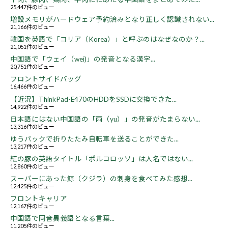
25,447件のビュー
増設メモリがハードウェア予約済みとなり正しく認識されない...
21,166件のビュー
韓国を英語で「コリア（Korea）」と呼ぶのはなぜなのか？...
21,051件のビュー
中国語で「ウェイ（wei)」の発音となる漢字...
20,751件のビュー
フロントサイドバッグ
16,466件のビュー
【近況】ThinkPad-E470のHDDをSSDに交換できた...
14,922件のビュー
日本語にはない中国語の「雨（yu）」の発音がたまらない...
13,316件のビュー
ゆうパックで折りたたみ自転車を送ることができた...
13,217件のビュー
紅の豚の英語タイトル「ポルコロッソ」は人名ではない...
12,860件のビュー
スーパーにあった鯨（クジラ）の刺身を食べてみた感想...
12,425件のビュー
フロントキャリア
12,167件のビュー
中国語で同音異義語となる言葉...
11,205件のビュー