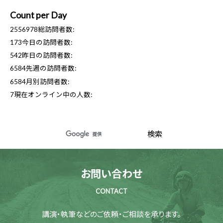
Count per Day
2556978
総訪問者数:
173
今日の訪問者数:
542
昨日の訪問者数:
6584
先週の訪問者数:
6584
月別訪問者数:
7
現在オンライン中の人数:
お問い合わせ
CONTACT
講演・執筆などのご依頼・ご相談を承ります。