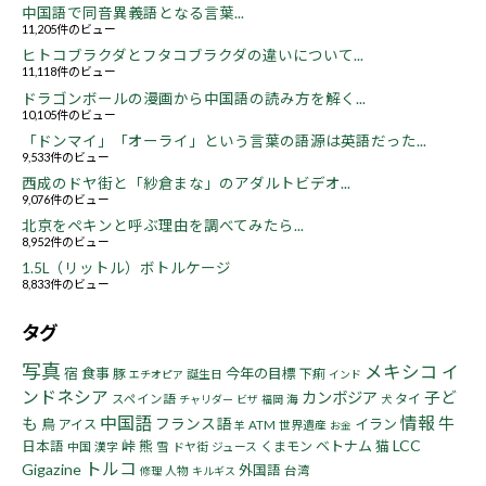
中国語で同音異義語となる言葉...
11,205件のビュー
ヒトコブラクダとフタコブラクダの違いについて...
11,118件のビュー
ドラゴンボールの漫画から中国語の読み方を解く...
10,105件のビュー
「ドンマイ」「オーライ」という言葉の語源は英語だった...
9,533件のビュー
西成のドヤ街と「紗倉まな」のアダルトビデオ...
9,076件のビュー
北京をペキンと呼ぶ理由を調べてみたら...
8,952件のビュー
1.5L（リットル）ボトルケージ
8,833件のビュー
タグ
写真
メキシコ
イ
宿
食事
今年の目標
豚
下痢
誕生日
エチオピア
インド
ンドネシア
子ど
カンボジア
タイ
スペイン語
海
チャリダー
ビザ
福岡
犬
中国語
情報
も
牛
フランス語
鳥
イラン
アイス
ATM
世界遺産
羊
お金
LCC
峠
熊
ベトナム
猫
日本語
くまモン
中国
漢字
雪
ドヤ街
ジュース
トルコ
Gigazine
外国語
人物
台湾
修理
キルギス