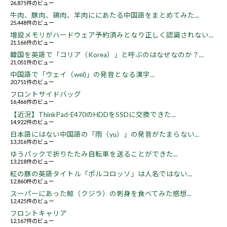
26,875件のビュー
牛肉、豚肉、鶏肉、羊肉ににあたる中国語をまとめてみた...
25,448件のビュー
増設メモリがハードウェア予約済みとなり正しく認識されない...
21,166件のビュー
韓国を英語で「コリア（Korea）」と呼ぶのはなぜなのか？...
21,051件のビュー
中国語で「ウェイ（wei)」の発音となる漢字...
20,751件のビュー
フロントサイドバッグ
16,466件のビュー
【近況】ThinkPad-E470のHDDをSSDに交換できた...
14,922件のビュー
日本語にはない中国語の「雨（yu）」の発音がたまらない...
13,316件のビュー
ゆうパックで折りたたみ自転車を送ることができた...
13,218件のビュー
紅の豚の英語タイトル「ポルコロッソ」は人名ではない...
12,860件のビュー
スーパーにあった鯨（クジラ）の刺身を食べてみた感想...
12,425件のビュー
フロントキャリア
12,167件のビュー