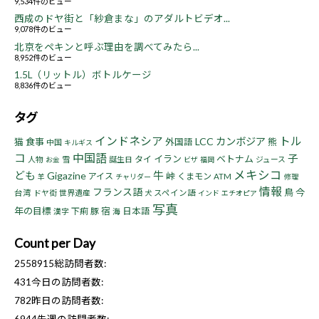
9,534件のビュー
西成のドヤ街と「紗倉まな」のアダルトビデオ...
9,078件のビュー
北京をペキンと呼ぶ理由を調べてみたら...
8,952件のビュー
1.5L（リットル）ボトルケージ
8,836件のビュー
タグ
インドネシア
トル
LCC
カンボジア
猫
食事
熊
外国語
中国
キルギス
コ
中国語
子
イラン
ベトナム
タイ
人物
雪
誕生日
ジュース
お金
ビザ
福岡
メキシコ
ども
牛
Gigazine
峠
アイス
くまモン
ATM
羊
チャリダー
修理
情報
フランス語
鳥
今
台湾
ドヤ街
世界遺産
スペイン語
犬
インド
エチオピア
写真
年の目標
宿
下痢
豚
日本語
漢字
海
Count per Day
2558915
総訪問者数:
431
今日の訪問者数:
782
昨日の訪問者数: