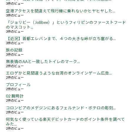
3件のビュー
空港アクセスを間違えて飛行機に乗れないかヒヤヒヤした...
3件のビュー
「ジョリビー（Jollibee）」というフィリピンのファーストフード
のマスコット...
3件のビュー
【近況】首都エレバンまで、４つの大きな峠が立ち塞がる...
3件のビュー
旅の記録
3件のビュー
無表情のAAと一致したトイレのマーク...
2件のビュー
エロゲかと見間違うような台湾のオンラインゲーム広告...
2件のビュー
プロフィール
2件のビュー
02 腕時計
2件のビュー
コロンビアのメデジンにあるフェルナンド・ボテロの彫刻...
2件のビュー
何気なく使っている楽天デビットカードのポイント条件を調べて
みた...
2件のビュー