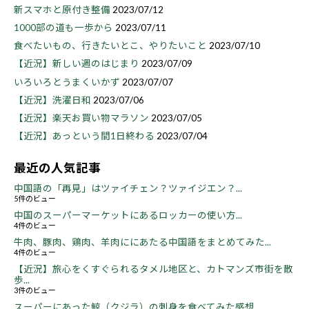
新スマホと原付き整備
2023/07/12
1000部の道も一歩から
2023/07/11
食べたいもの、行きたいとこ、やりたいこと
2023/07/10
【近況】新しい週のはじまり
2023/07/09
いろいろとうまくいかず
2023/07/07
【近況】洗濯日和
2023/07/06
【近況】楽天お買い物マラソン
2023/07/05
【近況】あっという間1日終わる
2023/07/04
最近の人気記事
中国語の「再見」はツァイチェン？ツァイジエン？...
5件のビュー
中国のスーパーマーケットにあるロッカーの使い方...
4件のビュー
牛肉、豚肉、鶏肉、羊肉ににあたる中国語をまとめてみた...
4件のビュー
【近況】旅心をくすぐられるタメル地区と、カトマンズ市街を散
歩...
3件のビュー
スーパーにあった鯨（クジラ）の刺身を食べてみた感想...