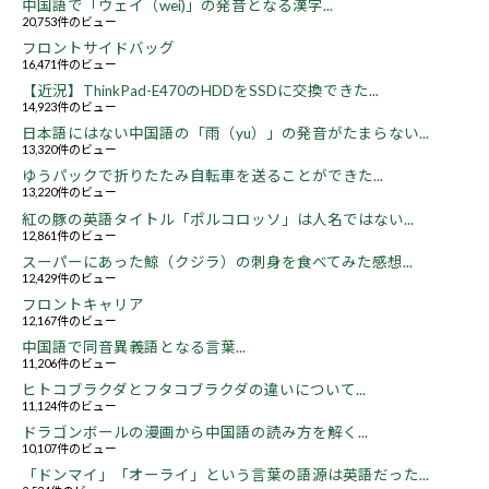
中国語で「ウェイ（wei)」の発音となる漢字...
20,753件のビュー
フロントサイドバッグ
16,471件のビュー
【近況】ThinkPad-E470のHDDをSSDに交換できた...
14,923件のビュー
日本語にはない中国語の「雨（yu）」の発音がたまらない...
13,320件のビュー
ゆうパックで折りたたみ自転車を送ることができた...
13,220件のビュー
紅の豚の英語タイトル「ポルコロッソ」は人名ではない...
12,861件のビュー
スーパーにあった鯨（クジラ）の刺身を食べてみた感想...
12,429件のビュー
フロントキャリア
12,167件のビュー
中国語で同音異義語となる言葉...
11,206件のビュー
ヒトコブラクダとフタコブラクダの違いについて...
11,124件のビュー
ドラゴンボールの漫画から中国語の読み方を解く...
10,107件のビュー
「ドンマイ」「オーライ」という言葉の語源は英語だった...