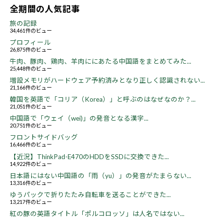
全期間の人気記事
旅の記録
34,461件のビュー
プロフィール
26,875件のビュー
牛肉、豚肉、鶏肉、羊肉ににあたる中国語をまとめてみた...
25,448件のビュー
増設メモリがハードウェア予約済みとなり正しく認識されない...
21,166件のビュー
韓国を英語で「コリア（Korea）」と呼ぶのはなぜなのか？...
21,051件のビュー
中国語で「ウェイ（wei)」の発音となる漢字...
20,751件のビュー
フロントサイドバッグ
16,466件のビュー
【近況】ThinkPad-E470のHDDをSSDに交換できた...
14,922件のビュー
日本語にはない中国語の「雨（yu）」の発音がたまらない...
13,316件のビュー
ゆうパックで折りたたみ自転車を送ることができた...
13,217件のビュー
紅の豚の英語タイトル「ポルコロッソ」は人名ではない...