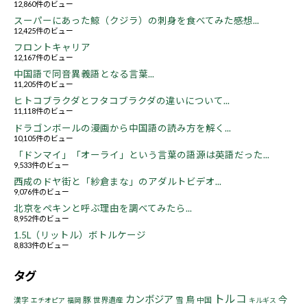
12,860件のビュー
スーパーにあった鯨（クジラ）の刺身を食べてみた感想...
12,425件のビュー
フロントキャリア
12,167件のビュー
中国語で同音異義語となる言葉...
11,205件のビュー
ヒトコブラクダとフタコブラクダの違いについて...
11,118件のビュー
ドラゴンボールの漫画から中国語の読み方を解く...
10,105件のビュー
「ドンマイ」「オーライ」という言葉の語源は英語だった...
9,533件のビュー
西成のドヤ街と「紗倉まな」のアダルトビデオ...
9,076件のビュー
北京をペキンと呼ぶ理由を調べてみたら...
8,952件のビュー
1.5L（リットル）ボトルケージ
8,833件のビュー
タグ
トルコ
カンボジア
鳥
今
豚
漢字
世界遺産
雪
中国
エチオピア
福岡
キルギス