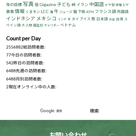
写真
中国語
子ども
Gigazine
年の目標
宿
峠
イラン
ドヤ街
修理
ビザ
情報
牛
LCC
フランス語
食事
猫
くまモン
下痢
外国語
海
ジュース
ATM
インドネシア
メキシコ
熊
タイ
アイス
日本語
台湾
ス
インド
羊
お金
ベトナム
ペイン語
人物
誕生日
犬
チャリダー
Count per Day
2556882
総訪問者数:
77
今日の訪問者数:
542
昨日の訪問者数:
6488
先週の訪問者数:
6488
月別訪問者数:
2
現在オンライン中の人数:
お問い合わせ