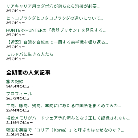
リアキャリア用のダボ穴が落ちたら溶接が必要...
3件のビュー
ヒトコブラクダとフタコブラクダの違いについて...
3件のビュー
HUNTER×HUNTERの「兵器ブリオン」を発見する...
3件のビュー
【近況】台湾を自転車で一周する前半戦を振り返る...
3件のビュー
モルドバに生きる人たち
3件のビュー
全期間の人気記事
旅の記録
34,454件のビュー
プロフィール
26,872件のビュー
牛肉、豚肉、鶏肉、羊肉ににあたる中国語をまとめてみた...
25,444件のビュー
増設メモリがハードウェア予約済みとなり正しく認識されない...
21,165件のビュー
韓国を英語で「コリア（Korea）」と呼ぶのはなぜなのか？...
21,051件のビュー