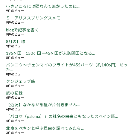
小さいころには壁なんて無かったのに...
9件のビュー
５ アリススプリングスメモ
9件のビュー
blogで記事を書く
9件のビュー
8月の目標
9件のビュー
195ヶ国－150ヶ国＝45ヶ国が未訪問国となる...
8件のビュー
バンコク～チェンマイのフライトが455バーツ（約1406円）だっ
た...
8件のビュー
クンジェラブ峠
8件のビュー
旅の記録
6件のビュー
【近況】なかなか部屋が片付きません...
6件のビュー
「パロマ（paloma）」の社名の由来ともなったスペイン語...
4件のビュー
北京をペキンと呼ぶ理由を調べてみたら...
3件のビュー