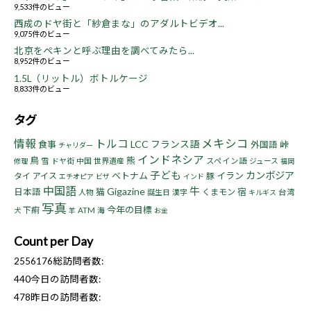
9,533件のビュー
西成のドヤ街と「紗倉まな」のアダルトビデオ...
9,075件のビュー
北京をペキンと呼ぶ理由を調べてみたら...
8,952件のビュー
1.5L（リットル）ボトルケージ
8,833件のビュー
タグ
情報
トルコ
メキシコ
LCC
フランス語
食事
峠
外国語
チャリダー
インドネシア
鳥
熊
雪
ドヤ街
中国
世界遺産
スペイン語
ジュース
修理
福岡
子ども
カンボジア
ベトナム
イラン
タイ
アイス
豚
エチオピア
ビザ
インド
中国語
牛
Gigazine
猫
宿
日本語
くまモン
人物
誕生日
漢字
台湾
キルギス
写真
今年の目標
下痢
ATM
海
犬
羊
お金
Count per Day
2556176
総訪問者数:
440
今日の訪問者数:
478
昨日の訪問者数: