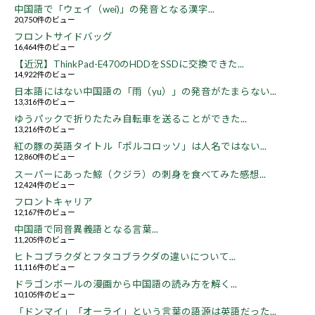
中国語で「ウェイ（wei)」の発音となる漢字...
20,750件のビュー
フロントサイドバッグ
16,464件のビュー
【近況】ThinkPad-E470のHDDをSSDに交換できた...
14,922件のビュー
日本語にはない中国語の「雨（yu）」の発音がたまらない...
13,316件のビュー
ゆうパックで折りたたみ自転車を送ることができた...
13,216件のビュー
紅の豚の英語タイトル「ポルコロッソ」は人名ではない...
12,860件のビュー
スーパーにあった鯨（クジラ）の刺身を食べてみた感想...
12,424件のビュー
フロントキャリア
12,167件のビュー
中国語で同音異義語となる言葉...
11,205件のビュー
ヒトコブラクダとフタコブラクダの違いについて...
11,116件のビュー
ドラゴンボールの漫画から中国語の読み方を解く...
10,105件のビュー
「ドンマイ」「オーライ」という言葉の語源は英語だった...