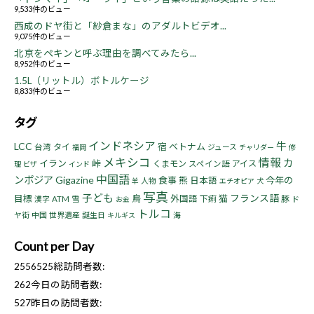
9,533件のビュー
西成のドヤ街と「紗倉まな」のアダルトビデオ...
9,075件のビュー
北京をペキンと呼ぶ理由を調べてみたら...
8,952件のビュー
1.5L（リットル）ボトルケージ
8,833件のビュー
タグ
インドネシア
牛
LCC
宿
ベトナム
タイ
台湾
ジュース
福岡
チャリダー
修
メキシコ
情報
カ
イラン
峠
くまモン
アイス
スペイン語
理
ビザ
インド
中国語
ンボジア
Gigazine
食事
熊
今年の
日本語
人物
羊
エチオピア
犬
写真
子ども
フランス語
目標
鳥
猫
外国語
下痢
豚
漢字
ATM
雪
ド
お金
トルコ
ヤ街
中国
世界遺産
誕生日
海
キルギス
Count per Day
2556525
総訪問者数:
262
今日の訪問者数:
527
昨日の訪問者数: