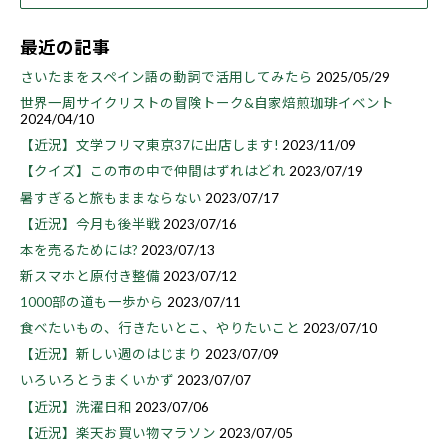
最近の記事
さいたまをスペイン語の動詞で活用してみたら
2025/05/29
世界一周サイクリストの冒険トーク&自家焙煎珈琲イベント
2024/04/10
【近況】文学フリマ東京37に出店します!
2023/11/09
【クイズ】この市の中で仲間はずれはどれ
2023/07/19
暑すぎると旅もままならない
2023/07/17
【近況】今月も後半戦
2023/07/16
本を売るためには?
2023/07/13
新スマホと原付き整備
2023/07/12
1000部の道も一歩から
2023/07/11
食べたいもの、行きたいとこ、やりたいこと
2023/07/10
【近況】新しい週のはじまり
2023/07/09
いろいろとうまくいかず
2023/07/07
【近況】洗濯日和
2023/07/06
【近況】楽天お買い物マラソン
2023/07/05