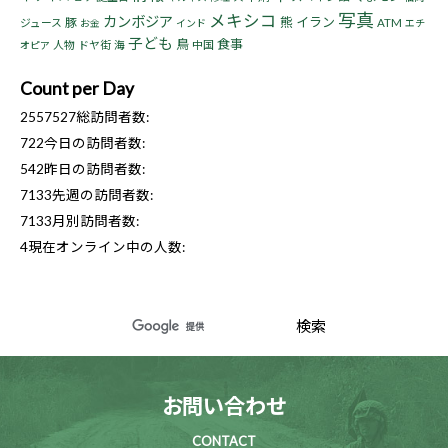
写真
メキシコ
カンボジア
熊
イラン
豚
ジュース
ATM
お金
インド
エチ
子ども
鳥
食事
人物
ドヤ街
海
中国
オピア
Count per Day
2557527
総訪問者数:
722
今日の訪問者数:
542
昨日の訪問者数:
7133
先週の訪問者数:
7133
月別訪問者数:
4
現在オンライン中の人数:
お問い合わせ
CONTACT