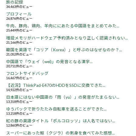
旅の記録
34,463件のビュー
プロフィール
26,876件のビュー
牛肉、豚肉、鶏肉、羊肉ににあたる中国語をまとめてみた...
25,449件のビュー
増設メモリがハードウェア予約済みとなり正しく認識されない...
21,166件のビュー
韓国を英語で「コリア（Korea）」と呼ぶのはなぜなのか？...
21,052件のビュー
中国語で「ウェイ（wei)」の発音となる漢字...
20,751件のビュー
フロントサイドバッグ
16,467件のビュー
【近況】ThinkPad-E470のHDDをSSDに交換できた...
14,922件のビュー
日本語にはない中国語の「雨（yu）」の発音がたまらない...
13,318件のビュー
ゆうパックで折りたたみ自転車を送ることができた...
13,218件のビュー
紅の豚の英語タイトル「ポルコロッソ」は人名ではない...
12,860件のビュー
スーパーにあった鯨（クジラ）の刺身を食べてみた感想...