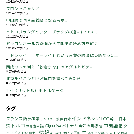
12,426件のビュー
フロントキャリア
12,167件のビュー
中国語で同音異義語となる言葉...
11,205件のビュー
ヒトコブラクダとフタコブラクダの違いについて...
11,122件のビュー
ドラゴンボールの漫画から中国語の読み方を解く...
10,106件のビュー
「ドンマイ」「オーライ」という言葉の語源は英語だった...
9,533件のビュー
西成のドヤ街と「紗倉まな」のアダルトビデオ...
9,076件のビュー
北京をペキンと呼ぶ理由を調べてみたら...
8,952件のビュー
1.5L（リットル）ボトルケージ
8,833件のビュー
タグ
インドネシア
フランス語
LCC
峠
外国語
日本
漢字
台湾
チャリダー
羊
トルコ
中国語
Gigazine
猫
ベトナム
今年の目標
宿
語
タ
世界遺産
雪
情報
牛
イ
アイス
下痢
くまモン
誕生日
スペイン語
ビザ
キルギス
修理
犬
福岡