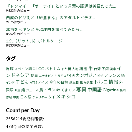
「ドンマイ」「オーライ」という言葉の語源は英語だった...
9,533件のビュー
西成のドヤ街と「紗倉まな」のアダルトビデオ...
9,075件のビュー
北京をペキンと呼ぶ理由を調べてみたら...
8,952件のビュー
1.5L（リットル）ボトルケージ
8,833件のビュー
タグ
イ
牛
LCC
ベトナム
猫
豚
下痢
海
スペイン語
ドヤ街
人物
雪
台湾
漢字
羊
ンドネシア
カンボジア
フランス語
食事
宿
エチオピア
キルギス
犬
ビザ
トルコ
情報
子ども
今年の目標
アイス
外
ATM
誕生日
世界遺産
インド
写真
中国語
Gigazine
熊
鳥
イラン
峠
国語
くまモン
ジュース
お金
福岡
メキシコ
日本語
タイ
中国
修理
チャリダー
Count per Day
2556214
総訪問者数:
478
今日の訪問者数: