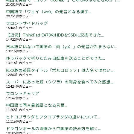
21,051件のビュー
中国語で「ウェイ（wei)」の発音となる漢字...
20,751件のビュー
フロントサイドバッグ
16,464件のビュー
【近況】ThinkPad-E470のHDDをSSDに交換できた...
14,922件のビュー
日本語にはない中国語の「雨（yu）」の発音がたまらない...
13,316件のビュー
ゆうパックで折りたたみ自転車を送ることができた...
13,216件のビュー
紅の豚の英語タイトル「ポルコロッソ」は人名ではない...
12,860件のビュー
スーパーにあった鯨（クジラ）の刺身を食べてみた感想...
12,424件のビュー
フロントキャリア
12,167件のビュー
中国語で同音異義語となる言葉...
11,205件のビュー
ヒトコブラクダとフタコブラクダの違いについて...
11,116件のビュー
ドラゴンボールの漫画から中国語の読み方を解く...
10,105件のビュー