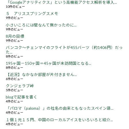
「Googleアナリティクス」という高機能アクセス解析を導入...
10件のビュー
５ アリススプリングスメモ
9件のビュー
小さいころには壁なんて無かったのに...
9件のビュー
8月の目標
9件のビュー
バンコク～チェンマイのフライトが455バーツ（約1406円）だっ
た...
8件のビュー
195ヶ国－150ヶ国＝45ヶ国が未訪問国となる...
8件のビュー
【近況】なかなか部屋が片付きません...
6件のビュー
クンジェラブ峠
5件のビュー
blogで記事を書く
4件のビュー
「パロマ（paloma）」の社名の由来ともなったスペイン語...
4件のビュー
１個１元１５円、中国のローカルアイスをいろいろと紹介...
4件のビュー