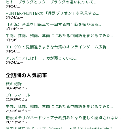
ヒトコブラクダとフタコブラクダの違いについて...
3件のビュー
HUNTER×HUNTERの「兵器ブリオン」を発見する...
3件のビュー
【近況】台湾を自転車で一周する前半戦を振り返る...
3件のビュー
牛肉、豚肉、鶏肉、羊肉ににあたる中国語をまとめてみた...
3件のビュー
エロゲかと見間違うような台湾のオンラインゲーム広告...
3件のビュー
アルバニアにはトーチカが残っている...
3件のビュー
全期間の人気記事
旅の記録
34,454件のビュー
プロフィール
26,872件のビュー
牛肉、豚肉、鶏肉、羊肉ににあたる中国語をまとめてみた...
25,445件のビュー
増設メモリがハードウェア予約済みとなり正しく認識されない...
21,165件のビュー
韓国を英語で「コリア（Korea）」と呼ぶのはなぜなのか？...