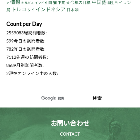
情報
中国語
猫
今年の目標
イラン
下痢
中国
誕生日
ア
キルギス
インド
犬
トルコ
インドネシア
鳥
タイ
日本語
Count per Day
2559083
総訪問者数:
599
今日の訪問者数:
782
昨日の訪問者数:
7112
先週の訪問者数:
8689
月別訪問者数:
2
現在オンライン中の人数:
お問い合わせ
CONTACT