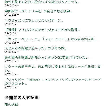
海外を旅するときに役立つズタ袋というアイテム...
2件のビュー
中国語で「ウェイ（wei)」の発音となる漢字...
2件のビュー
ゾウさんだけにちょっとだけパオーン...
2件のビュー
【近況】マリのバマコでナイジェリアビザを取得...
2件のビュー
「カフェ・ベローチェ」「シャ・ノアール」から学ぶ外国語...
2件のビュー
人と人との距離が近かったアフリカの旅...
2件のビュー
あの場所の味覇が創味シャンタンDXに変更されていた...
2件のビュー
スクートの航空券は、日本円で決済すると為替レートが異様に高
い...
2件のビュー
「ジョリビー（Jollibee）」というフィリピンのファーストフード
のマスコット...
2件のビュー
全期間の人気記事
旅の記録