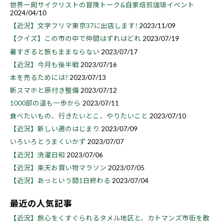
世界一周サイクリストの冒険トーク&自家焙煎珈琲イベント
2024/04/10
【近況】文学フリマ東京37に出店します!
2023/11/09
【クイズ】この市の中で仲間はずれはどれ
2023/07/19
暑すぎると旅もままならない
2023/07/17
【近況】今月も後半戦
2023/07/16
本を売るためには?
2023/07/13
新スマホと原付き整備
2023/07/12
1000部の道も一歩から
2023/07/11
食べたいもの、行きたいとこ、やりたいこと
2023/07/10
【近況】新しい週のはじまり
2023/07/09
いろいろとうまくいかず
2023/07/07
【近況】洗濯日和
2023/07/06
【近況】楽天お買い物マラソン
2023/07/05
【近況】あっという間1日終わる
2023/07/04
最近の人気記事
【近況】旅心をくすぐられるタメル地区と、カトマンズ市街を散