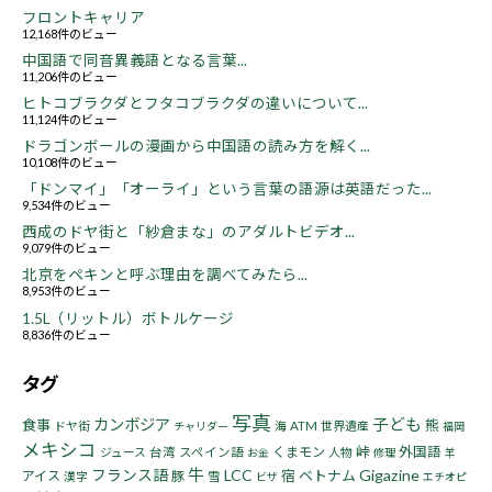
フロントキャリア
12,168件のビュー
中国語で同音異義語となる言葉...
11,206件のビュー
ヒトコブラクダとフタコブラクダの違いについて...
11,124件のビュー
ドラゴンボールの漫画から中国語の読み方を解く...
10,108件のビュー
「ドンマイ」「オーライ」という言葉の語源は英語だった...
9,534件のビュー
西成のドヤ街と「紗倉まな」のアダルトビデオ...
9,079件のビュー
北京をペキンと呼ぶ理由を調べてみたら...
8,953件のビュー
1.5L（リットル）ボトルケージ
8,836件のビュー
タグ
写真
子ども
カンボジア
食事
熊
ドヤ街
海
ATM
世界遺産
チャリダー
福岡
メキシコ
峠
くまモン
外国語
ジュース
台湾
スペイン語
人物
お金
修理
羊
牛
フランス語
LCC
Gigazine
宿
ベトナム
アイス
豚
漢字
雪
ビザ
エチオピ