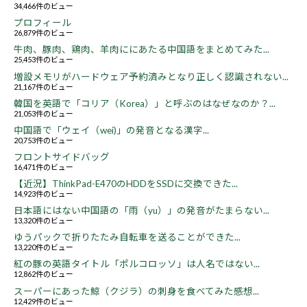
34,466件のビュー
プロフィール
26,879件のビュー
牛肉、豚肉、鶏肉、羊肉ににあたる中国語をまとめてみた...
25,453件のビュー
増設メモリがハードウェア予約済みとなり正しく認識されない...
21,167件のビュー
韓国を英語で「コリア（Korea）」と呼ぶのはなぜなのか？...
21,053件のビュー
中国語で「ウェイ（wei)」の発音となる漢字...
20,753件のビュー
フロントサイドバッグ
16,471件のビュー
【近況】ThinkPad-E470のHDDをSSDに交換できた...
14,923件のビュー
日本語にはない中国語の「雨（yu）」の発音がたまらない...
13,320件のビュー
ゆうパックで折りたたみ自転車を送ることができた...
13,220件のビュー
紅の豚の英語タイトル「ポルコロッソ」は人名ではない...
12,862件のビュー
スーパーにあった鯨（クジラ）の刺身を食べてみた感想...
12,429件のビュー