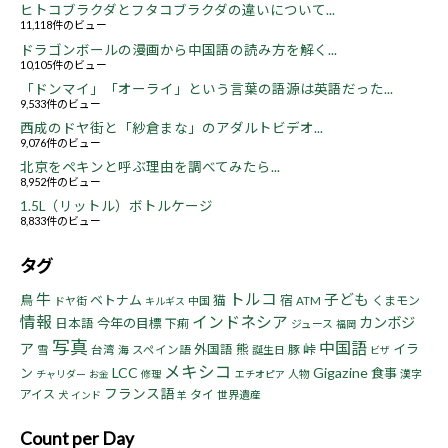
ヒトコブラクダとフタコブラクダの違いについて...
11,118件のビュー
ドラゴンボールの漫画から中国語の読み方を解く...
10,105件のビュー
「ドンマイ」「オーライ」という言葉の語源は英語だった...
9,533件のビュー
西成のドヤ街と「紗倉まな」のアダルトビデオ...
9,076件のビュー
北京をペキンと呼ぶ理由を調べてみたら...
8,952件のビュー
1.5L（リットル）ボトルケージ
8,833件のビュー
タグ
トルコ
牛
子ども
鳥
ベトナム
猫
宿
くまモン
ドヤ街
中国
ATM
キルギス
情報
インドネシア
カンボジ
今年の目標
日本語
下痢
ジュース
福岡
写真
中国語
ア
熊
峠
イラ
外国語
豚
雪
台湾
海
スペイン語
誕生日
ビザ
メキシコ
LCC
Gigazine
ン
食事
人物
漢字
チャリダー
お金
修理
エチオピア
フランス語
アイス
タイ
世界遺産
犬
インド
羊
Count per Day