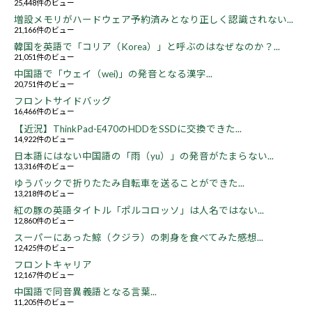
25,448件のビュー
増設メモリがハードウェア予約済みとなり正しく認識されない...
21,166件のビュー
韓国を英語で「コリア（Korea）」と呼ぶのはなぜなのか？...
21,051件のビュー
中国語で「ウェイ（wei)」の発音となる漢字...
20,751件のビュー
フロントサイドバッグ
16,466件のビュー
【近況】ThinkPad-E470のHDDをSSDに交換できた...
14,922件のビュー
日本語にはない中国語の「雨（yu）」の発音がたまらない...
13,316件のビュー
ゆうパックで折りたたみ自転車を送ることができた...
13,218件のビュー
紅の豚の英語タイトル「ポルコロッソ」は人名ではない...
12,860件のビュー
スーパーにあった鯨（クジラ）の刺身を食べてみた感想...
12,425件のビュー
フロントキャリア
12,167件のビュー
中国語で同音異義語となる言葉...
11,205件のビュー