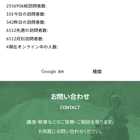
2556906
総訪問者数:
101
今日の訪問者数:
542
昨日の訪問者数:
6512
先週の訪問者数:
6512
月別訪問者数:
4
現在オンライン中の人数:
お問い合わせ
CONTACT
講演・執筆などのご依頼・ご相談を承ります。
お気軽にお問い合わせください。