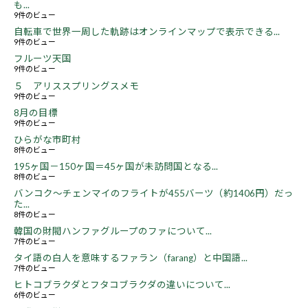
も...
9件のビュー
自転車で世界一周した軌跡はオンラインマップで表示できる...
9件のビュー
フルーツ天国
9件のビュー
５ アリススプリングスメモ
9件のビュー
8月の目標
9件のビュー
ひらがな市町村
8件のビュー
195ヶ国－150ヶ国＝45ヶ国が未訪問国となる...
8件のビュー
バンコク～チェンマイのフライトが455バーツ（約1406円）だっ
た...
8件のビュー
韓国の財閥ハンファグループのファについて...
7件のビュー
タイ語の白人を意味するファラン（farang）と中国語...
7件のビュー
ヒトコブラクダとフタコブラクダの違いについて...
6件のビュー