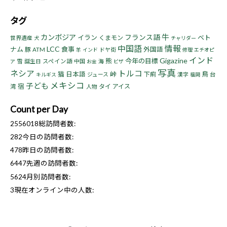
タグ
牛
カンボジア
フランス語
イラン
ベト
くまモン
世界遺産
犬
チャリダー
中国語
情報
LCC
ナム
食事
豚
外国語
ATM
ドヤ街
羊
インド
修理
エチオピ
インド
Gigazine
熊
今年の目標
雪
誕生日
スペイン語
中国
海
ア
お金
ビザ
写真
ネシア
トルコ
猫
峠
鳥
日本語
下痢
ジュース
漢字
台
キルギス
福岡
メキシコ
子ども
宿
タイ
アイス
湾
人物
Count per Day
2556018
総訪問者数:
282
今日の訪問者数:
478
昨日の訪問者数:
6447
先週の訪問者数:
5624
月別訪問者数:
3
現在オンライン中の人数: