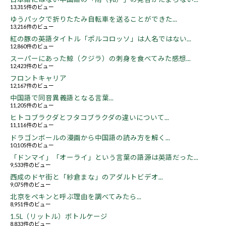
13,315件のビュー
ゆうパックで折りたたみ自転車を送ることができた...
13,216件のビュー
紅の豚の英語タイトル「ポルコロッソ」は人名ではない...
12,860件のビュー
スーパーにあった鯨（クジラ）の刺身を食べてみた感想...
12,423件のビュー
フロントキャリア
12,167件のビュー
中国語で同音異義語となる言葉...
11,205件のビュー
ヒトコブラクダとフタコブラクダの違いについて...
11,116件のビュー
ドラゴンボールの漫画から中国語の読み方を解く...
10,105件のビュー
「ドンマイ」「オーライ」という言葉の語源は英語だった...
9,533件のビュー
西成のドヤ街と「紗倉まな」のアダルトビデオ...
9,075件のビュー
北京をペキンと呼ぶ理由を調べてみたら...
8,951件のビュー
1.5L（リットル）ボトルケージ
8,833件のビュー