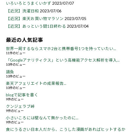
いろいろとうまくいかず
2023/07/07
【近況】洗濯日和
2023/07/06
【近況】楽天お買い物マラソン
2023/07/05
【近況】あっという間1日終わる
2023/07/04
最近の人気記事
世界一周するならスマホ2台と携帯番号1つを持っていたい...
11件のビュー
「Googleアナリティクス」という高機能アクセス解析を導入...
10件のビュー
請負
10件のビュー
楽天アフェリエイトの成果報告...
10件のビュー
blogで記事を書く
9件のビュー
クンジェラブ峠
9件のビュー
小さいころには壁なんて無かったのに...
9件のビュー
食にうるさい日本人だから、こうした漫画があればヒットするか