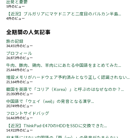
出発と憂鬱
5件のビュー
【近況】ブルガリアにマケドニアと二度目のバルカン半島...
4件のビュー
全期間の人気記事
旅の記録
34,451件のビュー
プロフィール
26,872件のビュー
牛肉、豚肉、鶏肉、羊肉ににあたる中国語をまとめてみた...
25,444件のビュー
増設メモリがハードウェア予約済みとなり正しく認識されない...
21,164件のビュー
韓国を英語で「コリア（Korea）」と呼ぶのはなぜなのか？...
21,050件のビュー
中国語で「ウェイ（wei)」の発音となる漢字...
20,749件のビュー
フロントサイドバッグ
16,463件のビュー
【近況】ThinkPad-E470のHDDをSSDに交換できた...
14,922件のビュー
日本語にはない中国語の「雨（yu）」の発音がたまらない...