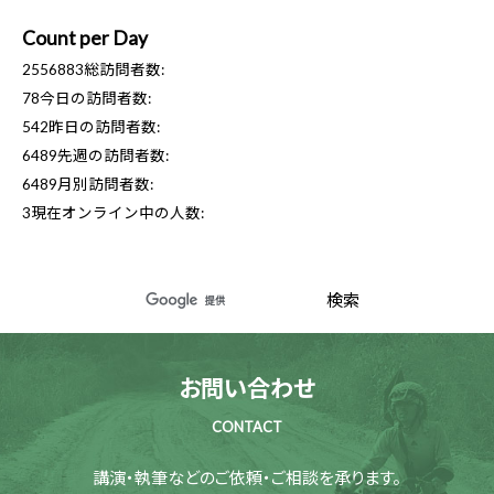
Count per Day
2556883
総訪問者数:
78
今日の訪問者数:
542
昨日の訪問者数:
6489
先週の訪問者数:
6489
月別訪問者数:
3
現在オンライン中の人数:
お問い合わせ
CONTACT
講演・執筆などのご依頼・ご相談を承ります。