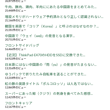
26,875件のビュー
牛肉、豚肉、鶏肉、羊肉ににあたる中国語をまとめてみた...
25,448件のビュー
増設メモリがハードウェア予約済みとなり正しく認識されない...
21,166件のビュー
韓国を英語で「コリア（Korea）」と呼ぶのはなぜなのか？...
21,051件のビュー
中国語で「ウェイ（wei)」の発音となる漢字...
20,751件のビュー
フロントサイドバッグ
16,466件のビュー
【近況】ThinkPad-E470のHDDをSSDに交換できた...
14,922件のビュー
日本語にはない中国語の「雨（yu）」の発音がたまらない...
13,316件のビュー
ゆうパックで折りたたみ自転車を送ることができた...
13,218件のビュー
紅の豚の英語タイトル「ポルコロッソ」は人名ではない...
12,860件のビュー
スーパーにあった鯨（クジラ）の刺身を食べてみた感想...
12,425件のビュー
フロントキャリア
12,167件のビュー