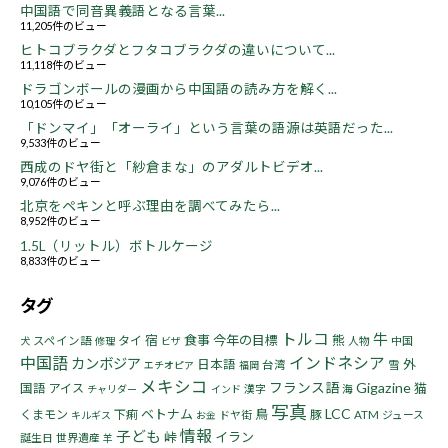
中国語で同音異義語となる言葉...
11,205件のビュー
ヒトコブラクダとフタコブラクダの違いについて...
11,118件のビュー
ドラゴンボールの漫画から中国語の読み方を解く...
10,105件のビュー
「ドンマイ」「オーライ」という言葉の語源は英語だった...
9,533件のビュー
西成のドヤ街と「紗倉まな」のアダルトビデオ...
9,076件のビュー
北京をペキンと呼ぶ理由を調べてみたら...
8,952件のビュー
1.5L（リットル）ボトルケージ
8,833件のビュー
タグ
トルコ
牛
宿
食事
今年の目標
熊
タイ
スペイン語
人物
中国
犬
修理
ビザ
中国語
インドネシア
カンボジア
日本語
外
台湾
雪
エチオピア
福岡
メキシコ
フランス語
Gigazine
猫
国語
アイス
漢字
海
チャリダー
インド
写真
LCC
ベトナム
鳥
くまモン
下痢
豚
ドヤ街
ATM
ジュース
キルギス
お金
情報
子ども
峠
イラン
誕生日
世界遺産
羊