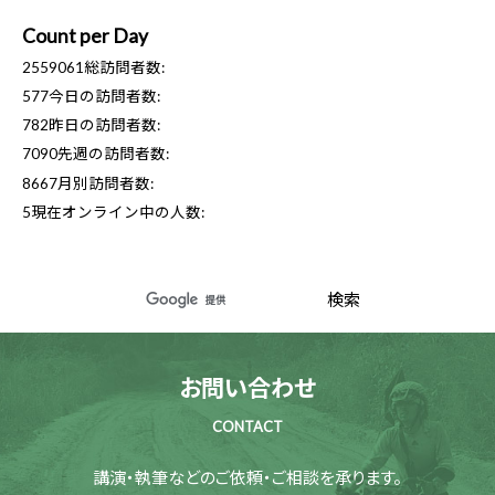
Count per Day
2559061
総訪問者数:
577
今日の訪問者数:
782
昨日の訪問者数:
7090
先週の訪問者数:
8667
月別訪問者数:
5
現在オンライン中の人数:
お問い合わせ
CONTACT
講演・執筆などのご依頼・ご相談を承ります。