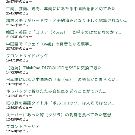
26,879件のビュー
牛肉、豚肉、鶏肉、羊肉ににあたる中国語をまとめてみた...
25,453件のビュー
増設メモリがハードウェア予約済みとなり正しく認識されない...
21,167件のビュー
韓国を英語で「コリア（Korea）」と呼ぶのはなぜなのか？...
21,053件のビュー
中国語で「ウェイ（wei)」の発音となる漢字...
20,753件のビュー
フロントサイドバッグ
16,471件のビュー
【近況】ThinkPad-E470のHDDをSSDに交換できた...
14,923件のビュー
日本語にはない中国語の「雨（yu）」の発音がたまらない...
13,320件のビュー
ゆうパックで折りたたみ自転車を送ることができた...
13,220件のビュー
紅の豚の英語タイトル「ポルコロッソ」は人名ではない...
12,862件のビュー
スーパーにあった鯨（クジラ）の刺身を食べてみた感想...
12,429件のビュー
フロントキャリア
12,168件のビュー