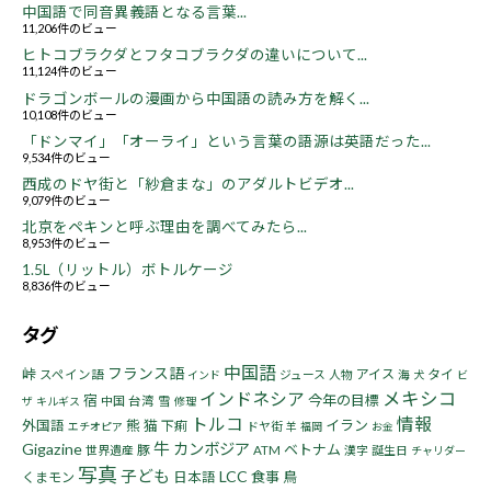
中国語で同音異義語となる言葉...
11,206件のビュー
ヒトコブラクダとフタコブラクダの違いについて...
11,124件のビュー
ドラゴンボールの漫画から中国語の読み方を解く...
10,108件のビュー
「ドンマイ」「オーライ」という言葉の語源は英語だった...
9,534件のビュー
西成のドヤ街と「紗倉まな」のアダルトビデオ...
9,079件のビュー
北京をペキンと呼ぶ理由を調べてみたら...
8,953件のビュー
1.5L（リットル）ボトルケージ
8,836件のビュー
タグ
中国語
フランス語
峠
アイス
タイ
スペイン語
ジュース
人物
海
インド
犬
ビ
インドネシア
メキシコ
宿
今年の目標
中国
台湾
雪
ザ
キルギス
修理
トルコ
情報
熊
猫
イラン
外国語
下痢
ドヤ街
エチオピア
羊
福岡
お金
牛
Gigazine
カンボジア
ベトナム
豚
世界遺産
ATM
漢字
誕生日
チャリダー
写真
子ども
LCC
食事
鳥
くまモン
日本語