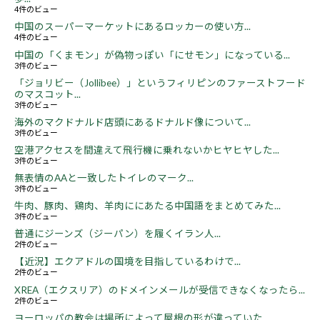
4件のビュー
中国のスーパーマーケットにあるロッカーの使い方...
4件のビュー
中国の「くまモン」が偽物っぽい「にせモン」になっている...
3件のビュー
「ジョリビー（Jollibee）」というフィリピンのファーストフード
のマスコット...
3件のビュー
海外のマクドナルド店頭にあるドナルド像について...
3件のビュー
空港アクセスを間違えて飛行機に乗れないかヒヤヒヤした...
3件のビュー
無表情のAAと一致したトイレのマーク...
3件のビュー
牛肉、豚肉、鶏肉、羊肉ににあたる中国語をまとめてみた...
3件のビュー
普通にジーンズ（ジーパン）を履くイラン人...
2件のビュー
【近況】エクアドルの国境を目指しているわけで...
2件のビュー
XREA（エクスリア）のドメインメールが受信できなくなったら...
2件のビュー
ヨーロッパの教会は場所によって屋根の形が違っていた...